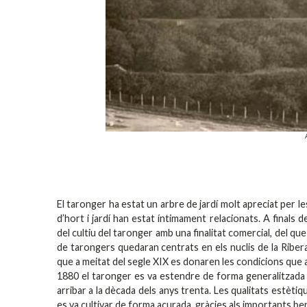
El taronger ha estat un arbre de jardí molt apreciat per le
d’hort i jardí han estat íntimament relacionats. A finals 
del cultiu del taronger amb una finalitat comercial, del 
de tarongers quedaran centrats en els nuclis de la Ribera
que a meitat del segle XIX es donaren les condicions que a
1880 el taronger es va estendre de forma generalitzada pe
arribar a la dècada dels anys trenta. Les qualitats estèti
es va cultivar de forma acurada, gràcies als importants b