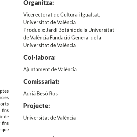
Organitza:
Vicerectorat de Cultura i Igualtat,
Universitat de València
Produeix: Jardí Botànic de la Universitat
de València Fundació General de la
Universitat de València
Col·labora:
Ajuntament de València
Comissariat:
eptes
Adrià Besó Ros
ncies
horts
Projecte:
 fins
ir de
Universitat de València
 fins
e que