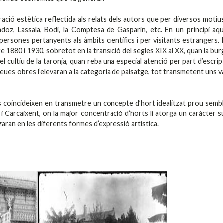
ació estètica reflectida als relats dels autors que per diversos motiu
adoz, Lassala, Bodí, la Comptesa de Gasparín, etc. En un principi aq
persones pertanyents als àmbits científics i per visitants estrangers.
e 1880 i 1930, sobretot en la transició del segles XIX al XX, quan la bur
 el cultiu de la taronja, quan reba una especial atenció per part d’escrip
eues obres l’elevaran a la categoria de paisatge, tot transmetent uns v
ls coincideixen en transmetre un concepte d’hort idealitzat prou sembl
a i Carcaixent, on la major concentració d’horts li atorga un caràcter s
aran en les diferents formes d’expressió artística.