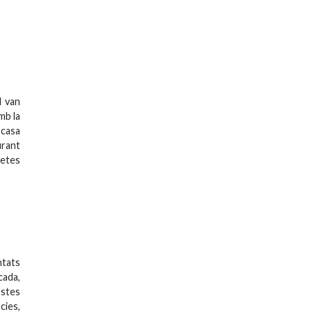
l van
mb la
 casa
urant
uetes
ntats
cada,
estes
cies,