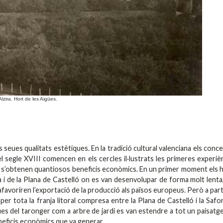
Alzira. Hort de les Aigües.
s seues qualitats estètiques. En la tradició cultural valenciana els conc
del segle XVIII comencen en els cercles il·lustrats les primeres experiè
que s’obtenen quantiosos beneficis econòmics. En un primer moment els 
 i de la Plana de Castelló on es van desenvolupar de forma molt lenta,
favoriren l’exportació de la producció als països europeus. Però a part
r tota la franja litoral compresa entre la Plana de Castelló i la Safor
ques del taronger com a arbre de jardí es van estendre a tot un paisatg
eneficis econòmics que va generar.