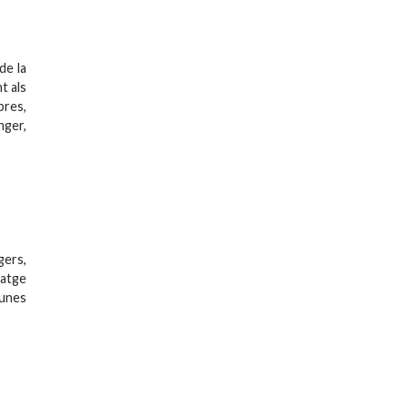
de la
t als
bres,
nger,
gers,
satge
gunes