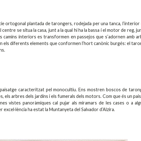
e ortogonal plantada de tarongers, rodejada per una tanca, l’interior 
entre se situa la casa, junt a la qual hi ha la bassa i el motor de reg, jun
nts camins interiors es transformen en passejos que s’adornen amb ar
zen els diferents elements que conformen l’hort canònic burgés: el taro
ns.
paisatge caracteritzat pel monocultiu. Ens mostren boscos de taron
s, els arbres dels jardins i els fumerals dels motors. Com que és un pai
nes vistes panoràmiques cal pujar als miramars de les cases o a al
r excel·lència ha estat la Muntanyeta del Salvador d’Alzira.