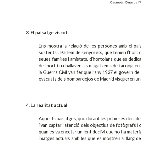
Catarroja. Dinar de 
3. El paisatge viscut
Ens mostra la relació de les persones amb el paisa
sustentar. Parlem de senyorets, que tenien l’hort c
seues famílies i amistats, d’hortolans que es dedicav
de l’hort i treballaven als magatzems de taronja e
la Guerra Civil van fer que l’any 1937 el govern de
evacuats dels bombardejos de Madrid visqueren una exp
4. La realitat actual
Aquests paisatges, que durant les primeres dècades 
i van captar l’atenció dels objectius de fotògrafs i
quan es va encetar un lent declivi que no ha materi
imatges actuals amb les que es mostren al llarg de