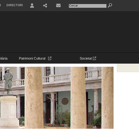
H
DIRECTORI
USER
CONTACTE
tària
Patrimoni Cultural
Societat