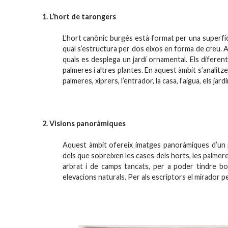
1. L’hort de tarongers
L’hort canònic burgés està format per una superfíci
qual s’estructura per dos eixos en forma de creu. Al c
quals es desplega un jardí ornamental. Els difere
palmeres i altres plantes. En aquest àmbit s’analit
palmeres, xiprers, l’entrador, la casa, l’aigua, els jardi
2. Visions panoràmiques
Aquest àmbit ofereix imatges panoràmiques d’un 
dels que sobreixen les cases dels horts, les palmere
arbrat i de camps tancats, per a poder tindre bo
elevacions naturals. Per als escriptors el mirador pe