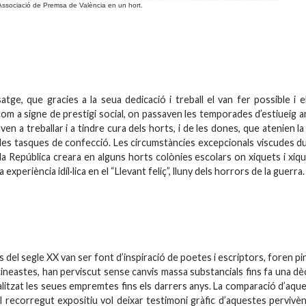
l'Associació de Premsa de València en un hort.
tge, que gracies a la seua dedicació i treball el van fer possible i e
om a signe de prestigi social, on passaven les temporades d’estiueig a
en a treballar i a tindre cura dels horts, i de les dones, que atenien la
n les tasques de confecció. Les circumstàncies excepcionals viscudes d
 la República creara en alguns horts colònies escolars on xiquets i xiq
eriència idíl·lica en el “Llevant feliç”, lluny dels horrors de la guerra.
del segle XX van ser font d’inspiració de poetes i escriptors, foren pi
 cineastes, han perviscut sense canvis massa substancials fins fa una dè
alitzat les seues empremtes fins els darrers anys. La comparació d’aqu
l recorregut expositiu vol deixar testimoni gràfic d’aquestes pervivèn