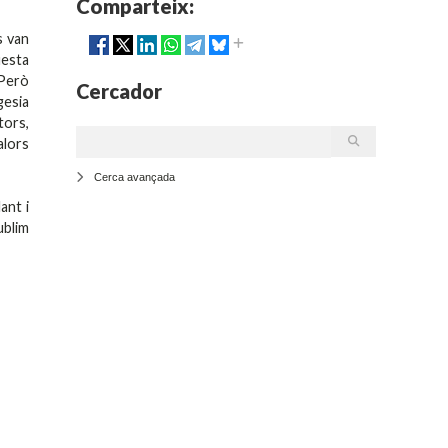
Comparteix:
s van
uesta
 Però
Cercador
gesia
tors,
alors
Cerca avançada
ant i
ublim