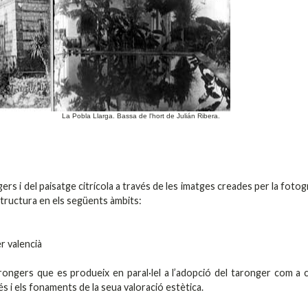
La Pobla Llarga. Bassa de l'hort de Julián Ribera.
ers i del paisatge citrícola a través de les imatges creades per la fotogr
estructura en els següents àmbits:
r valencià
 tarongers que es produeix en paral·lel a l’adopció del taronger com a c
és i els fonaments de la seua valoració estètica.