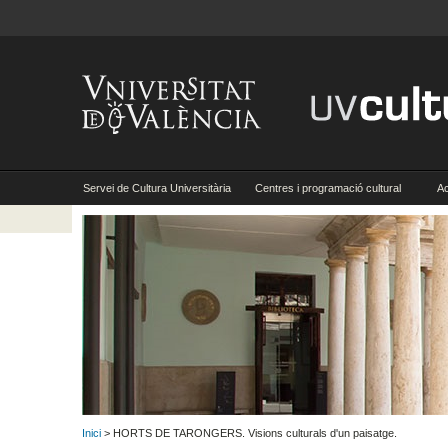
Servei de Cultura Universitària
Centres i programació cultural
Ac
Inici
> HORTS DE TARONGERS. Visions culturals d'un paisatge.