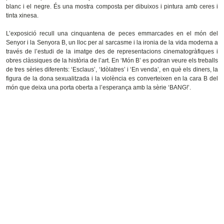
blanc i el negre. És una mostra composta per dibuixos i pintura amb ceres i
tinta xinesa.
L’exposició recull una cinquantena de peces emmarcades en el món del
Senyor i la Senyora B, un lloc per al sarcasme i la ironia de la vida moderna a
través de l’estudi de la imatge des de representacions cinematogràfiques i
obres clàssiques de la història de l’art. En ‘Món B’ es podran veure els treballs
de tres sèries diferents: ‘Esclaus’, ‘Idòlatres’ i ‘En venda’, en què els diners, la
figura de la dona sexualitzada i la violència es converteixen en la cara B del
món que deixa una porta oberta a l’esperança amb la sèrie ‘BANG!’.