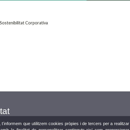
Sostenibilitat Corporativa
tat
, t'informem que utilitzem cookies pròpies i de tercers per a realitzar
mb la finalitat de personalitzar continguts,així com proporcionar