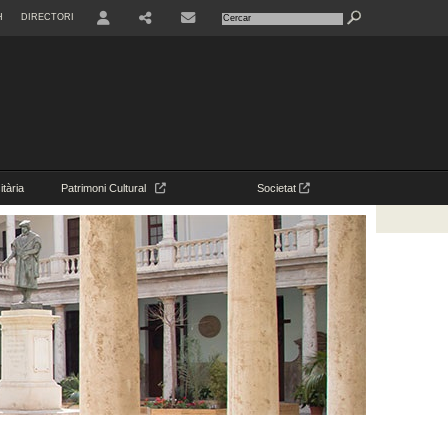
H
DIRECTORI
USER
CONTACTE
tària
Patrimoni Cultural
Societat