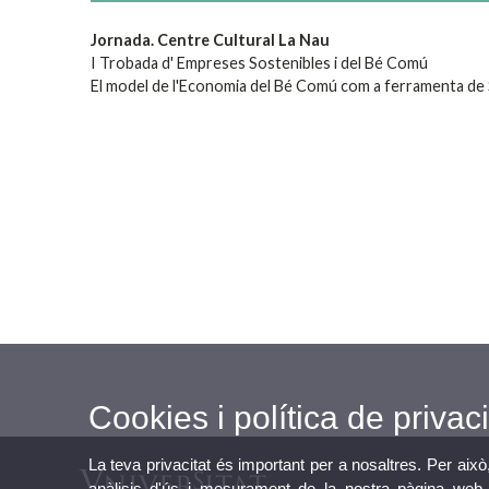
Jornada. Centre Cultural La Nau
I Trobada d' Empreses Sostenibles i del Bé Comú
El model de l'Economia del Bé Comú com a ferramenta de 
Cookies i política de privaci
La teva privacitat és important per a nosaltres. Per això
anàlisis d'ús i mesurament de la nostra pàgina web a