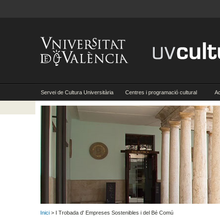
Servei de Cultura Universitària
Centres i programació cultural
Ac
Inici
> I Trobada d' Empreses Sostenibles i del Bé Comú