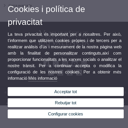
Cerca avançada
Cookies i política de
privacitat
La teva privacitat és important per a nosaltres. Per això,
t'informem que utilitzem cookies pròpies i de tercers per a
realitzar anàlisis d'ús i mesurament de la nostra pàgina web
amb la finalitat de personalitzar continguts,així com
UVcultura
proporcionar funcionalitats a les xarxes socials o analitzar el
nostre trànsit. Per a continuar accepta o modifica la
configuració de les nostres cookies. Per a obtenir més
informació
Més informació
Acceptar tot
© 2026 UV. - Carrer de la Universitat, 2. 46003 València, Espanya. Telèfon: (+34) 96 386 43
77
Rebutjar tot
Avís legal
|
Accessibilitat
|
Política privacitat
|
Cookies
|
Transparència
|
Bústia de contacte
Configurar cookies