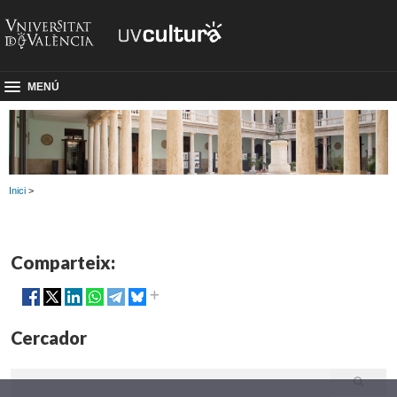
MENÚ
Inici
>
Comparteix:
Cercador