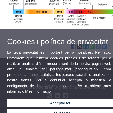
Cookies i política de privacitat
La teva privacitat és important per a nosaltres. Per això,
t'informem que utilitzem cookies pròpies i de tercers per a
realitzar anàlisis d'ús i mesurament de la nostra pàgina web
amb la finalitat de personalitzar continguts,així com
proporcionar funcionalitats a les xarxes socials o analitzar el
nostre trànsit. Per a continuar accepta o modifica la
configuració de les nostres cookies. Per a obtenir més
Programa de Doctorat en Biomedicina i Biotecnologia
informació
Més informació
Acceptar tot
© 2026 UV. - Av. Vicent Andrés Estellés, 19. 46100 Burjassot. Espanya. Tel. (+34) 96 354 43