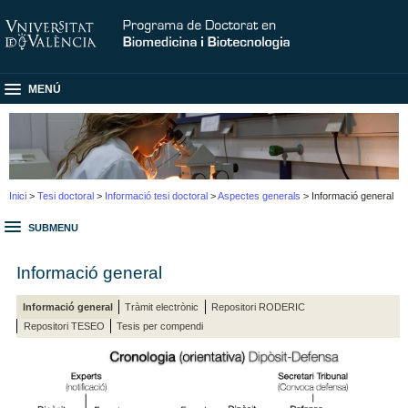
MENÚ
Inici
>
Tesi doctoral
>
Informació tesi doctoral
>
Aspectes generals
> Informació general
SUBMENU
Informació general
Informació general
Tràmit electrònic
Repositori RODERIC
Repositori TESEO
Tesis per compendi