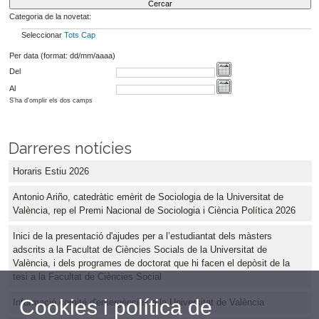
Categoria de la novetat:
Seleccionar
Tots
Cap
Per data (format: dd/mm/aaaa)
Del
Al
S'ha d'omplir els dos camps
Darreres notícies
Horaris Estiu 2026
Antonio Ariño, catedràtic emèrit de Sociologia de la Universitat de
València, rep el Premi Nacional de Sociologia i Ciència Política 2026
Inici de la presentació d'ajudes per a l’estudiantat dels màsters
adscrits a la Facultat de Ciències Socials de la Universitat de
València, i dels programes de doctorat que hi facen el depòsit de la
tesi a la Facultat de Ciències Social
Cookies i política de
Informació comité d'emergències a la Universitat de València