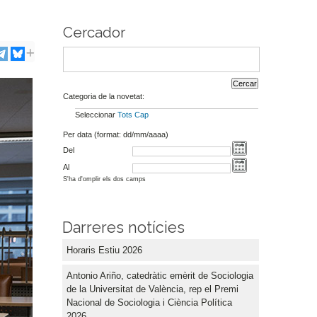
Cercador
Categoria de la novetat:
Seleccionar
Tots
Cap
Per data (format: dd/mm/aaaa)
Del
Al
S'ha d'omplir els dos camps
Darreres notícies
Horaris Estiu 2026
Antonio Ariño, catedràtic emèrit de Sociologia
de la Universitat de València, rep el Premi
Nacional de Sociologia i Ciència Política
2026