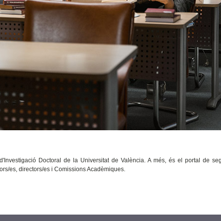
 d'Investigació Doctoral de la Universitat de València. A més, és el portal de se
utors/es, directors/es i Comissions Acadèmiques.