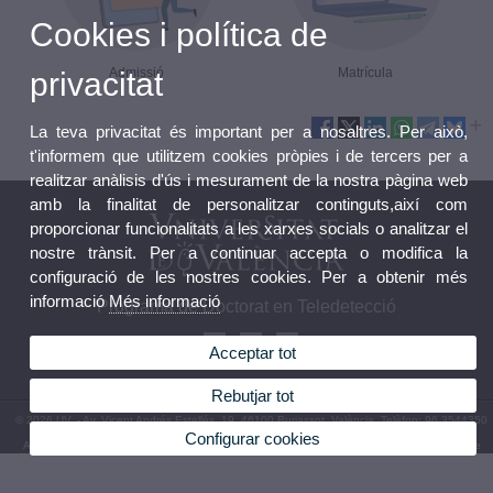
Cookies i política de
Admissió
Matrícula
privacitat
La teva privacitat és important per a nosaltres. Per això,
t'informem que utilitzem cookies pròpies i de tercers per a
realitzar anàlisis d'ús i mesurament de la nostra pàgina web
amb la finalitat de personalitzar continguts,així com
proporcionar funcionalitats a les xarxes socials o analitzar el
nostre trànsit. Per a continuar accepta o modifica la
configuració de les nostres cookies. Per a obtenir més
informació
Més informació
Programa de Doctorat en Teledetecció
Acceptar tot
Rebutjar tot
© 2026 UV. - Av. Vicent Andrés Estellés, 19. 46100 Burjassot. València. Telèfon: 96 3544350
Configurar cookies
Avís legal
|
Accessibilitat
|
Política privacitat
|
Cookies
|
Transparència
|
Bústia de contacte