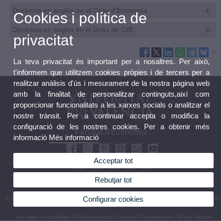
Docència en anglés en el Grau d'Economia
Cookies i política de
Docència en anglés en el Grau de GIB
privacitat
La teva privacitat és important per a nosaltres. Per això,
t'informem que utilitzem cookies pròpies i de tercers per a
realitzar anàlisis d'ús i mesurament de la nostra pàgina web
amb la finalitat de personalitzar continguts,així com
proporcionar funcionalitats a les xarxes socials o analitzar el
nostre trànsit. Per a continuar accepta o modifica la
configuració de les nostres cookies. Per a obtenir més
Facultat d'Economia
informació
Més informació
Acceptar tot
Rebutjar tot
Configurar cookies
© 2026 UV. - Avda. Tarongers, s/n. 46022 València. Espanya. Tel (+34) 963 82 85 49 - e-mail:
fac.economia@uv.es
Avís legal
|
Accessibilitat
|
Política privacitat
|
Cookies
|
Transparència
|
Bústia Facultat