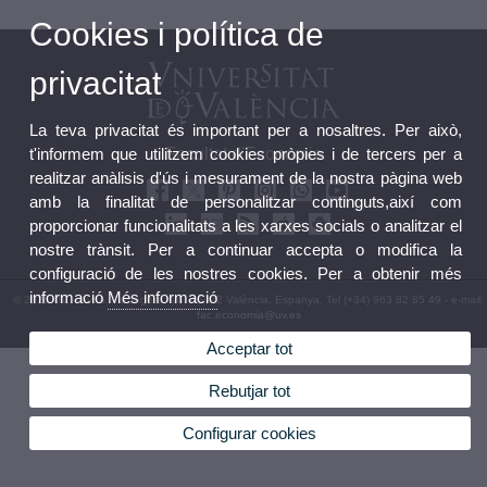
Cookies i política de
privacitat
La teva privacitat és important per a nosaltres. Per això,
t'informem que utilitzem cookies pròpies i de tercers per a
Facultat d'Economia
realitzar anàlisis d'ús i mesurament de la nostra pàgina web
amb la finalitat de personalitzar continguts,així com
proporcionar funcionalitats a les xarxes socials o analitzar el
nostre trànsit. Per a continuar accepta o modifica la
configuració de les nostres cookies. Per a obtenir més
informació
Més informació
© 2026 UV. - Avda. Tarongers, s/n. 46022 València. Espanya. Tel (+34) 963 82 85 49 - e-mail:
fac.economia@uv.es
Avís legal
|
Accessibilitat
|
Política privacitat
|
Cookies
|
Transparència
|
Bústia Facultat
Acceptar tot
Rebutjar tot
Configurar cookies