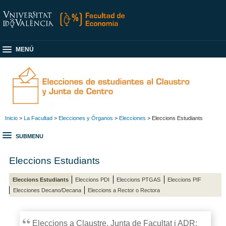
MENÚ
Inicio
>
La Facultad
>
Elecciones y Órganos
>
Elecciones
> Eleccions Estudiants
SUBMENU
Eleccions Estudiants
Eleccions Estudiants
Eleccions PDI
Eleccions PTGAS
Eleccions PIF
Elecciones Decano/Decana
Eleccions a Rector o Rectora
Eleccions a Claustre, Junta de Facultat i ADR: