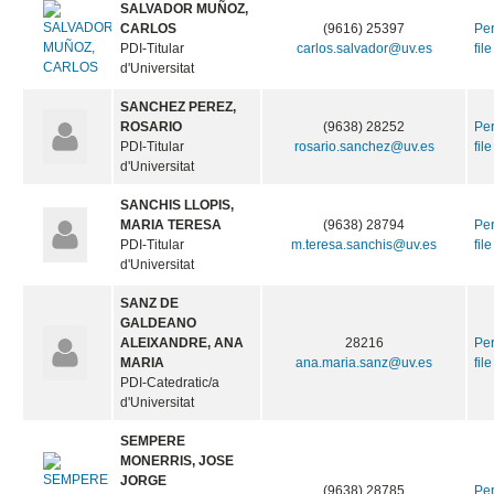
SALVADOR MUÑOZ,
CARLOS
(9616) 25397
Pe
PDI-Titular
carlos.salvador@uv.es
file
d'Universitat
SANCHEZ PEREZ,
ROSARIO
(9638) 28252
Pe
PDI-Titular
rosario.sanchez@uv.es
file
d'Universitat
SANCHIS LLOPIS,
MARIA TERESA
(9638) 28794
Pe
PDI-Titular
m.teresa.sanchis@uv.es
file
d'Universitat
SANZ DE
GALDEANO
ALEIXANDRE, ANA
28216
Pe
MARIA
ana.maria.sanz@uv.es
file
PDI-Catedratic/a
d'Universitat
SEMPERE
MONERRIS, JOSE
JORGE
(9638) 28785
Pe