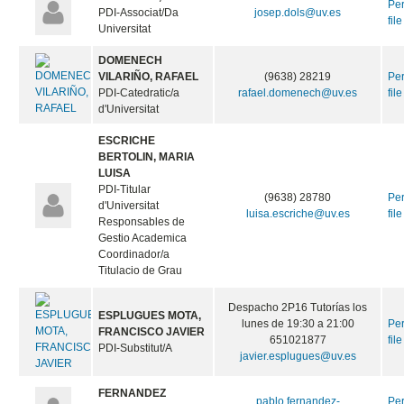
Pe
PDI-Associat/Da
josep.dols@uv.es
file
Universitat
DOMENECH
VILARIÑO, RAFAEL
(9638) 28219
Pe
PDI-Catedratic/a
rafael.domenech@uv.es
file
d'Universitat
ESCRICHE
BERTOLIN, MARIA
LUISA
PDI-Titular
(9638) 28780
Pe
d'Universitat
luisa.escriche@uv.es
file
Responsables de
Gestio Academica
Coordinador/a
Titulacio de Grau
Despacho 2P16 Tutorías los
ESPLUGUES MOTA,
lunes de 19:30 a 21:00
Pe
FRANCISCO JAVIER
651021877
file
PDI-Substitut/A
javier.esplugues@uv.es
FERNANDEZ
pablo.fernandez-
Pe