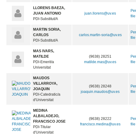
LLORENS BAEZA,
Pe
JUAN ANTONIO
juan.llorens@uv.es
file
PDI-Substitut/A
MARTIN SORIA,
Pe
CARLOS
carlos.martin-soria@uv.es
file
PDI-Substitut/A
MAS IVARS,
MATILDE
(9638) 28251
Pe
PDI-Emerit/a
matilde.mas@uv.es
file
Universitat
MAUDOS
VILLARROYA,
(9638) 28248
Pe
JOAQUIN
joaquin.maudos@uv.es
file
PDI-Catedratic/a
d'Universitat
MEDINA
ALBALADEJO,
(9638) 28222
Pe
FRANCISCO JOSE
francisco.medina@uv.es
file
PDI-Titular
d'Universitat