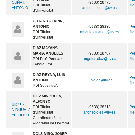
(9638) 28775
PDI-Titular
file
antonio.cunat@uv.es
d'Universitat
CUTANDA TARIN,
ANTONIO
(9638) 28235
Pe
PDI-Titular
antonio.cutanda@uv.es
file
d'Universitat
DIAZ MAYANS,
MARIA ANGELES
(9638) 28787
Pe
PDI-Prof. Permanent
angeles.diaz@uv.es
file
Laboral Ppl
DIAZ REYNA, LUIS
Pe
ANTONIO
luis.diaz@uv.es
file
PDI-Substitut/A
DIEZ MINGUELA,
ALFONSO
PDI-Titular
(9638) 28213
Pe
d'Universitat
alfonso.diez@uv.es
file
Coordinador/a de
Programa de Doctorat
DOLS MIRO, JOSEP