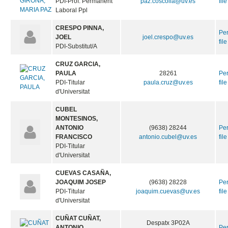
PDI-Prof. Permanent
paz.coscolla@uv.es
file
Laboral Ppl
CRESPO PINNA,
Pe
JOEL
joel.crespo@uv.es
file
PDI-Substitut/A
CRUZ GARCIA,
PAULA
28261
Pe
PDI-Titular
paula.cruz@uv.es
file
d'Universitat
CUBEL
MONTESINOS,
ANTONIO
(9638) 28244
Pe
FRANCISCO
antonio.cubel@uv.es
file
PDI-Titular
d'Universitat
CUEVAS CASAÑA,
JOAQUIM JOSEP
(9638) 28228
Pe
PDI-Titular
joaquim.cuevas@uv.es
file
d'Universitat
CUÑAT CUÑAT,
Despatx 3P02A
ANTONIO
Pe