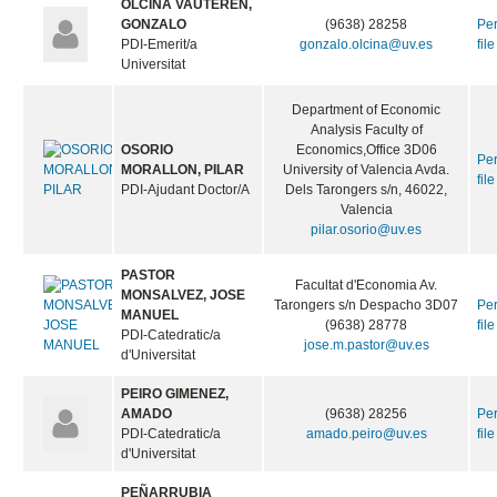
OLCINA VAUTEREN,
GONZALO
(9638) 28258
Pe
PDI-Emerit/a
gonzalo.olcina@uv.es
file
Universitat
Department of Economic
Analysis Faculty of
OSORIO
Economics,Office 3D06
Pe
MORALLON, PILAR
University of Valencia Avda.
file
PDI-Ajudant Doctor/A
Dels Tarongers s/n, 46022,
Valencia
pilar.osorio@uv.es
PASTOR
Facultat d'Economia Av.
MONSALVEZ, JOSE
Tarongers s/n Despacho 3D07
Pe
MANUEL
(9638) 28778
file
PDI-Catedratic/a
jose.m.pastor@uv.es
d'Universitat
PEIRO GIMENEZ,
AMADO
(9638) 28256
Pe
PDI-Catedratic/a
amado.peiro@uv.es
file
d'Universitat
PEÑARRUBIA