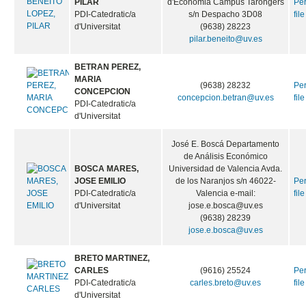
PILAR
d'Economia Campus Tarongers
Pe
PDI-Catedratic/a
s/n Despacho 3D08
file
d'Universitat
(9638) 28223
pilar.beneito@uv.es
BETRAN PEREZ,
MARIA
(9638) 28232
Pe
CONCEPCION
concepcion.betran@uv.es
file
PDI-Catedratic/a
d'Universitat
José E. Boscá Departamento
de Análisis Económico
BOSCA MARES,
Universidad de Valencia Avda.
JOSE EMILIO
de los Naranjos s/n 46022-
Pe
PDI-Catedratic/a
Valencia e-mail:
file
d'Universitat
jose.e.bosca@uv.es
(9638) 28239
jose.e.bosca@uv.es
BRETO MARTINEZ,
CARLES
(9616) 25524
Pe
PDI-Catedratic/a
carles.breto@uv.es
file
d'Universitat