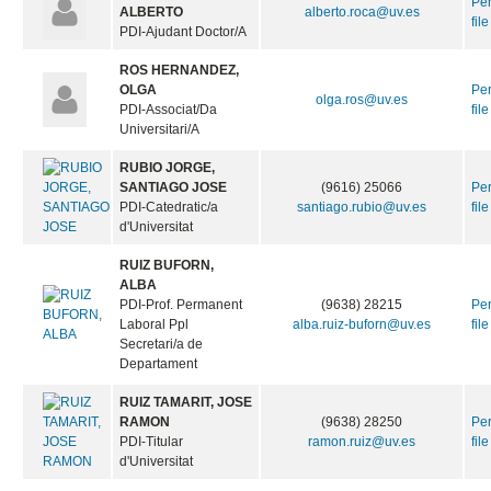
Pe
ALBERTO
alberto.roca@uv.es
file
PDI-Ajudant Doctor/A
ROS HERNANDEZ,
OLGA
Pe
olga.ros@uv.es
PDI-Associat/Da
file
Universitari/A
RUBIO JORGE,
SANTIAGO JOSE
(9616) 25066
Pe
PDI-Catedratic/a
santiago.rubio@uv.es
file
d'Universitat
RUIZ BUFORN,
ALBA
PDI-Prof. Permanent
(9638) 28215
Pe
Laboral Ppl
alba.ruiz-buforn@uv.es
file
Secretari/a de
Departament
RUIZ TAMARIT, JOSE
RAMON
(9638) 28250
Pe
PDI-Titular
ramon.ruiz@uv.es
file
d'Universitat