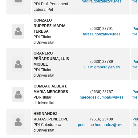
yadira.gonzalez@uv.es
file
PDI-Prof. Permanent
Laboral Ppl
GONZALO
RUPEREZ, MARIA
(9638) 28791
Pe
TERESA
teresa.gonzalo@uv.es
file
PDI-Titular
d'Universitat
GRANERO
PEÑARRUBIA, LUIS
(9638) 28789
Pe
MIGUEL
luis.m.granero@uv.es
file
PDI-Titular
d'Universitat
GUMBAU ALBERT,
MARIA MERCEDES
(9638) 28767
Pe
PDI-Titular
mercedes.gumbau@uv.es
file
d'Universitat
HERNANDEZ
ROJAS, PENELOPE
(9616) 25408
Pe
PDI-Catedratic/a
penelope.hernandez@uv.es
file
d'Universitat