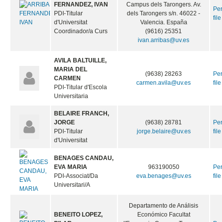
FERNANDEZ, IVAN
Campus dels Tarongers. Av.
Pe
PDI-Titular
dels Tarongers s/n. 46022 -
file
d'Universitat
Valencia. España
Coordinador/a Curs
(9616) 25351
ivan.arribas@uv.es
AVILA BALTUILLE,
MARIA DEL
(9638) 28263
Pe
CARMEN
carmen.avila@uv.es
file
PDI-Titular d'Escola
Universitaria
BELAIRE FRANCH,
JORGE
(9638) 28781
Pe
PDI-Titular
jorge.belaire@uv.es
file
d'Universitat
BENAGES CANDAU,
EVA MARIA
963190050
Pe
PDI-Associat/Da
eva.benages@uv.es
file
Universitari/A
Departamento de Análisis
BENEITO LOPEZ,
Económico Facultat