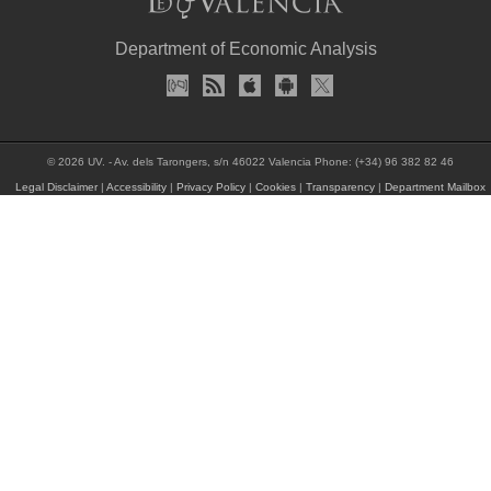
Department of Economic Analysis
© 2026 UV. - Av. dels Tarongers, s/n 46022 Valencia Phone: (+34) 96 382 82 46
Legal Disclaimer
|
Accessibility
|
Privacy Policy
|
Cookies
|
Transparency
|
Department Mailbox