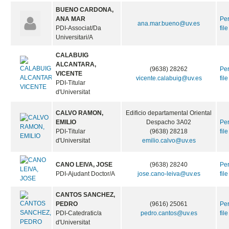
BUENO CARDONA,
ANA MAR
Pe
ana.mar.bueno@uv.es
PDI-Associat/Da
file
Universitari/A
CALABUIG
ALCANTARA,
(9638) 28262
Pe
VICENTE
vicente.calabuig@uv.es
file
PDI-Titular
d'Universitat
CALVO RAMON,
Edificio departamental Oriental
EMILIO
Despacho 3A02
Pe
PDI-Titular
(9638) 28218
file
d'Universitat
emilio.calvo@uv.es
CANO LEIVA, JOSE
(9638) 28240
Pe
PDI-Ajudant Doctor/A
jose.cano-leiva@uv.es
file
CANTOS SANCHEZ,
PEDRO
(9616) 25061
Pe
PDI-Catedratic/a
pedro.cantos@uv.es
file
d'Universitat