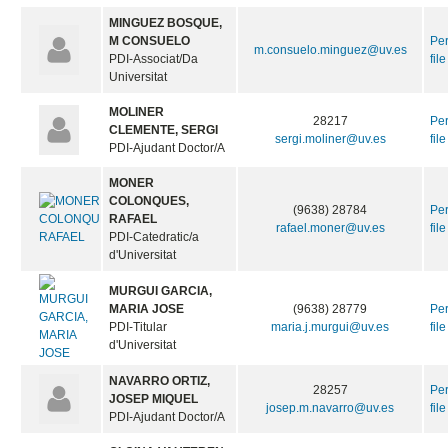
MINGUEZ BOSQUE,
M CONSUELO
Pe
m.consuelo.minguez@uv.es
PDI-Associat/Da
file
Universitat
MOLINER
28217
Pe
CLEMENTE, SERGI
sergi.moliner@uv.es
file
PDI-Ajudant Doctor/A
MONER
COLONQUES,
(9638) 28784
Pe
RAFAEL
rafael.moner@uv.es
file
PDI-Catedratic/a
d'Universitat
MURGUI GARCIA,
MARIA JOSE
(9638) 28779
Pe
PDI-Titular
maria.j.murgui@uv.es
file
d'Universitat
NAVARRO ORTIZ,
28257
Pe
JOSEP MIQUEL
josep.m.navarro@uv.es
file
PDI-Ajudant Doctor/A