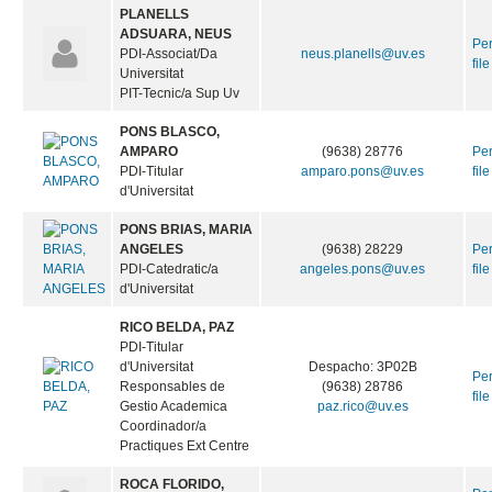
PLANELLS
ADSUARA, NEUS
Pe
PDI-Associat/Da
neus.planells@uv.es
file
Universitat
PIT-Tecnic/a Sup Uv
PONS BLASCO,
AMPARO
(9638) 28776
Pe
PDI-Titular
amparo.pons@uv.es
file
d'Universitat
PONS BRIAS, MARIA
ANGELES
(9638) 28229
Pe
PDI-Catedratic/a
angeles.pons@uv.es
file
d'Universitat
RICO BELDA, PAZ
PDI-Titular
d'Universitat
Despacho: 3P02B
Pe
Responsables de
(9638) 28786
file
Gestio Academica
paz.rico@uv.es
Coordinador/a
Practiques Ext Centre
ROCA FLORIDO,