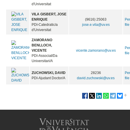
d'Universitat
VILA GISBERT, JOSE
ENRIQUE
(9616) 25063
Pe
PDI-Catedratic/a
jose.e.vila@uv.es
file
d'Universitat
ZAMORANO
BENLLOCH,
Pe
VICENTE
vicente.zamorano@uv.es
file
PDI-Associat/Da
Universitari/A
ZUCHOWSKI, DAVID
28236
Pe
PDI-Ajudant Doctor/A
david.zuchowski@uv.es
file