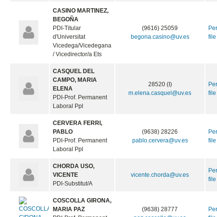
CASINO MARTINEZ,
BEGOÑA
PDI-Titular
(9616) 25059
Pe
d'Universitat
begona.casino@uv.es
file
Vicedega/Vicedegana
/ Vicedirector/a Ets
CASQUEL DEL
CAMPO, MARIA
28520 (I)
Pe
ELENA
m.elena.casquel@uv.es
file
PDI-Prof. Permanent
Laboral Ppl
CERVERA FERRI,
PABLO
(9638) 28226
Pe
PDI-Prof. Permanent
pablo.cervera@uv.es
file
Laboral Ppl
CHORDA USO,
Pe
VICENTE
vicente.chorda@uv.es
file
PDI-Substitut/A
COSCOLLA GIRONA,
MARIA PAZ
(9638) 28777
Pe