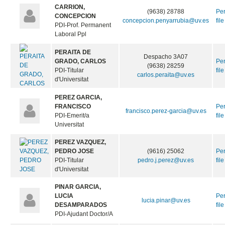
CARRION,
(9638) 28788
Pe
CONCEPCION
concepcion.penyarrubia@uv.es
file
PDI-Prof. Permanent
Laboral Ppl
PERAITA DE
Despacho 3A07
GRADO, CARLOS
Pe
(9638) 28259
PDI-Titular
file
carlos.peraita@uv.es
d'Universitat
PEREZ GARCIA,
FRANCISCO
Pe
francisco.perez-garcia@uv.es
PDI-Emerit/a
file
Universitat
PEREZ VAZQUEZ,
PEDRO JOSE
(9616) 25062
Pe
PDI-Titular
pedro.j.perez@uv.es
file
d'Universitat
PINAR GARCIA,
LUCIA
Pe
lucia.pinar@uv.es
DESAMPARADOS
file
PDI-Ajudant Doctor/A