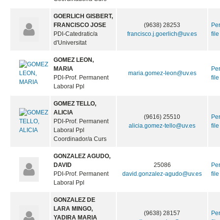
GOERLICH GISBERT,
FRANCISCO JOSE
(9638) 28253
Pe
PDI-Catedratic/a
francisco.j.goerlich@uv.es
file
d'Universitat
GOMEZ LEON,
MARIA
Pe
maria.gomez-leon@uv.es
PDI-Prof. Permanent
file
Laboral Ppl
GOMEZ TELLO,
ALICIA
(9616) 25510
Pe
PDI-Prof. Permanent
alicia.gomez-tello@uv.es
file
Laboral Ppl
Coordinador/a Curs
GONZALEZ AGUDO,
DAVID
25086
Pe
PDI-Prof. Permanent
david.gonzalez-agudo@uv.es
file
Laboral Ppl
GONZALEZ DE
LARA MINGO,
(9638) 28157
Pe
YADIRA MARIA