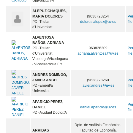
Universitari/A
ALEPUZ CHAQUES,
MARIA DOLORES
(9638) 28254
Pe
PDI-Titular
dolores.alepuz@uv.es
file
d'Universitat
ALVENTOSA
BAÑOS, ADRIANA
PDI-Titular
963828209
Pe
d'Universitat
adriana.alventosa@uv.es
file
Vicedega/Vicedegana
/ Vicedirector/a Ets
ANDRES DOMINGO,
JAVIER ANGEL
(9638) 28260
Pe
PDI-Emerit/a
javier.andres@uv.es
file
Universitat
APARICIO PEREZ,
Pe
DANIEL
daniel.aparicio@uv.es
file
PDI-Ajudant Doctor/A
Dpto. de Análisis Económico.
ARRIBAS
Facultad de Economía.