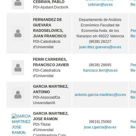
CEBRIAN, PABLO
cebrian@uv.es
file
PDI-Ajudant Doctor/A
FERNANDEZ DE
Departamento de Análisis
GUEVARA
Económico Facultad de
RADOSELOVICS,
Economía Avda. de los
Pe
JUAN FRANCISCO
Naranjos s/n 46022 Valencia
file
PDI-Catedratic/a
(9638) 28227
d'Universitat
juan.fdez.guevara@uv.es
FERRI CARRERES,
FRANCISCO JAVIER
(9638) 28695
Pe
PDI-Catedratic/a
francisco.ferri@uv.es
file
d'Universitat
GARCIA MARTINEZ,
ANTONIO
Pe
antonio.garcia-martinez@uv.es
PDI-Associat/Da
file
Universitari/A
GARCIA MARTINEZ,
JOSE RAMON
(9616) 25060
Pe
PDI-Titular
jose.r.garcia@uv.es
file
d'Universitat
Coordinador/a Curs