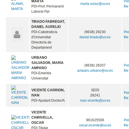
MARTA
Pe
marta.solaz@uv.es
PDI-Prof. Permanent
file
Laboral Ppl
TIRADO FABREGAT,
DANIEL AURELIO
PDI-Catedratic/a
(9638) 28230
Pe
d'Universitat
daniel.tirado@uv.es
file
Director/a de
Departament
URBANO
SALVADOR, MARIA
(9638) 28207
Pe
AMPARO
amparo.urbano@uv.es
file
PDI-Emerit/a
Universitat
VICENTE CARRION,
3E05
Pe
IVAN
28241
file
PDI-Ajudant Doctor/A
ivan.vicente@uv.es
VICENTE
CHIRIVELLA,
961625506
Pe
OSCAR
oscar.vicente@uv.es
file
PDI-Titular