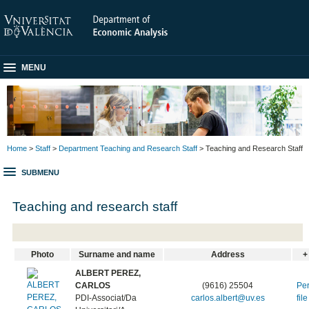
MENU
Home
>
Staff
>
Department Teaching and Research Staff
> Teaching and Research Staff
SUBMENU
Teaching and research staff
Photo
Surname and name
Address
+
ALBERT PEREZ,
CARLOS
(9616) 25504
Pe
PDI-Associat/Da
carlos.albert@uv.es
file