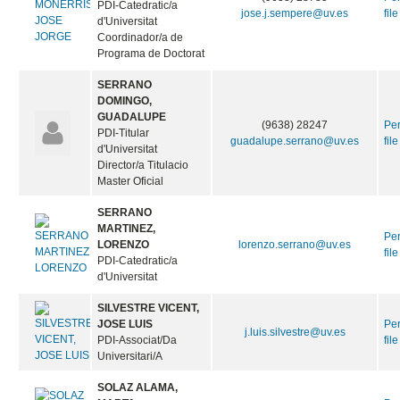
PDI-Catedratic/a
jose.j.sempere@uv.es
file
d'Universitat
Coordinador/a de
Programa de Doctorat
SERRANO
DOMINGO,
GUADALUPE
(9638) 28247
Pe
PDI-Titular
guadalupe.serrano@uv.es
file
d'Universitat
Director/a Titulacio
Master Oficial
SERRANO
MARTINEZ,
Pe
LORENZO
lorenzo.serrano@uv.es
file
PDI-Catedratic/a
d'Universitat
SILVESTRE VICENT,
JOSE LUIS
Pe
j.luis.silvestre@uv.es
PDI-Associat/Da
file
Universitari/A
SOLAZ ALAMA,