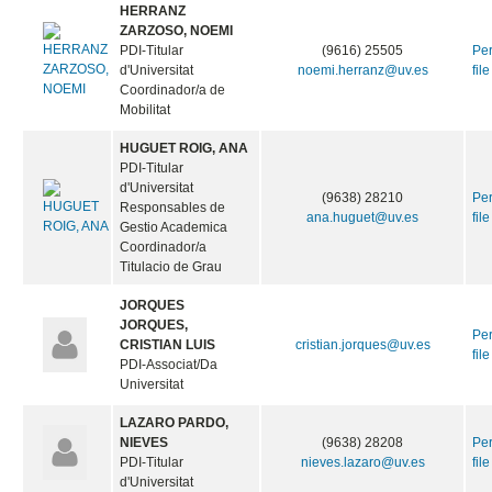
HERRANZ
ZARZOSO, NOEMI
PDI-Titular
(9616) 25505
Pe
d'Universitat
noemi.herranz@uv.es
file
Coordinador/a de
Mobilitat
HUGUET ROIG, ANA
PDI-Titular
d'Universitat
(9638) 28210
Pe
Responsables de
ana.huguet@uv.es
file
Gestio Academica
Coordinador/a
Titulacio de Grau
JORQUES
JORQUES,
Pe
CRISTIAN LUIS
cristian.jorques@uv.es
file
PDI-Associat/Da
Universitat
LAZARO PARDO,
NIEVES
(9638) 28208
Pe
PDI-Titular
nieves.lazaro@uv.es
file
d'Universitat