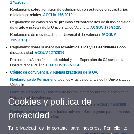
178/2023
Reglamento sobre admisión de estudiantes con
estudios universitarios
oficiales parciales
.
ACGUV 156/2010
Reglamento de concesión de
premios extraordinarios
de títulos oficiales
de
grado y máster
de la Universitat de València.
ACGUV 179/2023
.
Reglamento de
movilidad
de la Universitat de València.
(ACGUV
196/2013)
Reglamento sobre la
atención académica a los y las estudiantes con
discapacidad
.
ACGUV 127/2010
Protocolo de Atención a la
Identidad
y a la
Expresión de Género
de la
Universitat de València.
ACGUV 138/2019
Código de convivencia y buenas prácticas de la UV.
Reglamento de
Permanencia
de los y las estudiantes de la Universitat de
València
Carta de Derechos y Deberes
de los estudiantes y las estudiantes de la
Universidad de Valencia.
Cookies y política de
Reglamento de las comisiones académicas de título.
ACGUV 154/2009
Reglamento de acceso
a estudios universitarios de grado para personas
privacidad
mayores de 25, 40 y 45 años
.
Tu privacidad es importante para nosotros. Por ello te