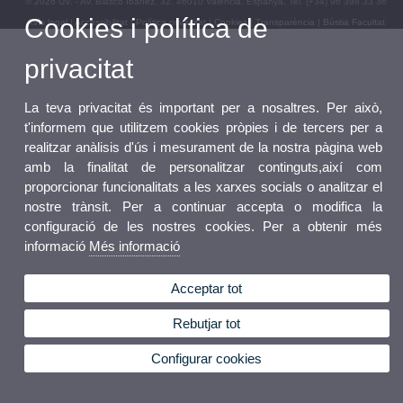
© 2026 UV. - Av. Blasco Ibáñez, 32. 46010 València. Espanya. Tel. (+34) 96 398 33 36
Cookies i política de
Avís legal
|
Accessibilitat
|
Política privacitat
|
Cookies
|
Transparència
|
Bústia Facultat
privacitat
La teva privacitat és important per a nosaltres. Per això,
t'informem que utilitzem cookies pròpies i de tercers per a
realitzar anàlisis d'ús i mesurament de la nostra pàgina web
amb la finalitat de personalitzar continguts,així com
proporcionar funcionalitats a les xarxes socials o analitzar el
nostre trànsit. Per a continuar accepta o modifica la
configuració de les nostres cookies. Per a obtenir més
informació
Més informació
Acceptar tot
Rebutjar tot
Configurar cookies