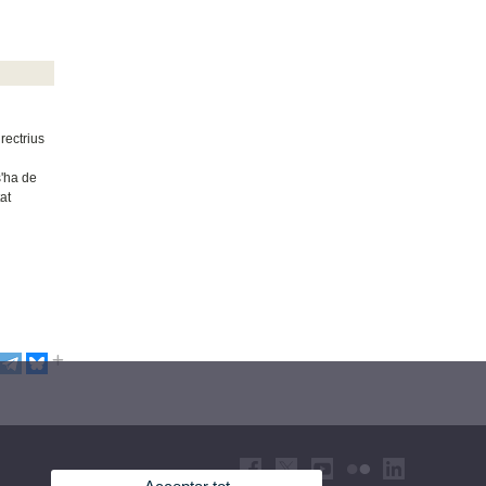
rectrius
s'ha de
at