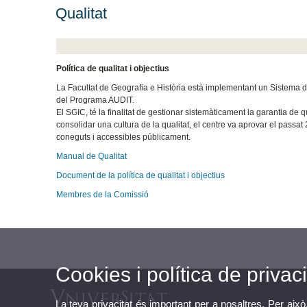
Qualitat
Política de qualitat i objectius
La Facultat de Geografia e Història està implementant un Sistema de 
del Programa AUDIT.
El SGIC, té la finalitat de gestionar sistemàticament la garantia de 
consolidar una cultura de la qualitat, el centre va aprovar el passat 
coneguts i accessibles públicament.
Manual de Qualitat
Document de la política de qualitat i objectius
Membres de la Comissió
Cookies i política de privaci
La teva privacitat és important per a nosaltres. Per això