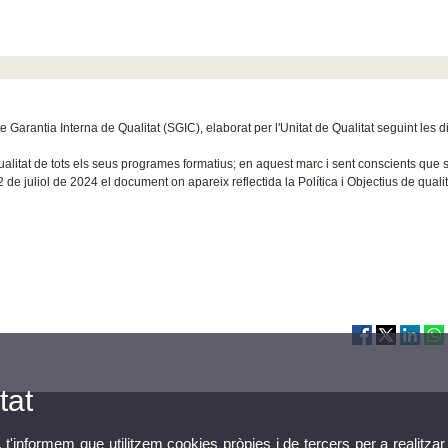
Garantia Interna de Qualitat (SGIC), elaborat per l'Unitat de Qualitat seguint les di
qualitat de tots els seus programes formatius; en aquest marc i sent conscients que 
2 de juliol de 2024 el document on apareix reflectida la Política i Objectius de qualit
tat
, t'informem que utilitzem cookies pròpies i de tercers per a realitzar