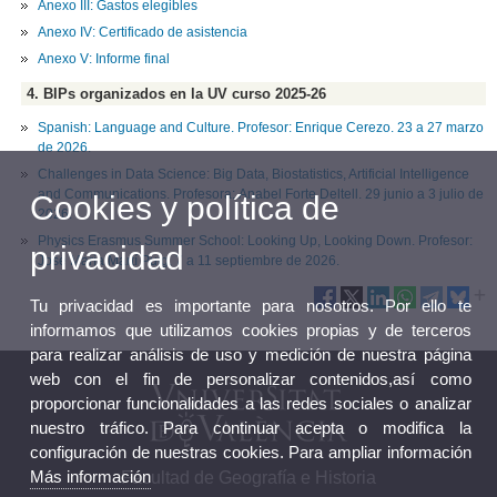
Anexo III: Gastos elegibles
Anexo IV: Certificado de asistencia
Anexo V: Informe final
4. BIPs organizados en la UV curso 2025-26
Spanish: Language and Culture. Profesor: Enrique Cerezo. 23 a 27 marzo
de 2026.
Challenges in Data Science: Big Data, Biostatistics, Artificial Intelligence
and Communications. Profesora: Anabel Forte Deltell. 29 junio a 3 julio de
Cookies y política de
2026.
Physics Erasmus Summer School: Looking Up, Looking Down. Profesor:
privacidad
José María Martí Puig. 7 a 11 septiembre de 2026.
Tu privacidad es importante para nosotros. Por ello te
informamos que utilizamos cookies propias y de terceros
para realizar análisis de uso y medición de nuestra página
web con el fin de personalizar contenidos,así como
proporcionar funcionalidades a las redes sociales o analizar
nuestro tráfico. Para continuar acepta o modifica la
configuración de nuestras cookies. Para ampliar información
Más información
Facultad de Geografía e Historia