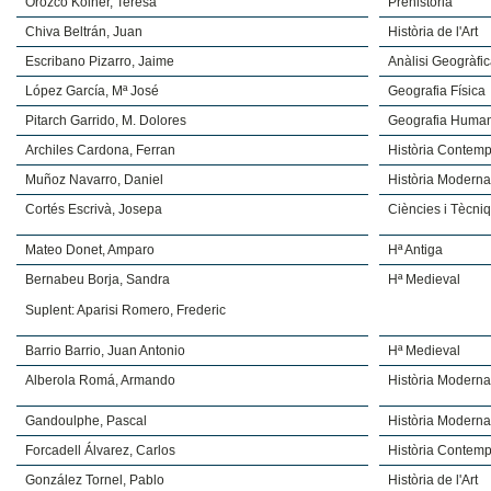
Orozco Kölher, Teresa
Prehistòria
Chiva Beltrán, Juan
Història de l'Art
Escribano Pizarro, Jaime
Anàlisi Geogràfi
López García, Mª José
Geografia Física
Pitarch Garrido, M. Dolores
Geografia Huma
Archiles Cardona, Ferran
Història Contem
Muñoz Navarro, Daniel
Història Modern
Cortés Escrivà, Josepa
Ciències i Tècni
Mateo Donet, Amparo
Hª Antiga
Bernabeu Borja, Sandra
Hª Medieval
Suplent: Aparisi Romero, Frederic
Barrio Barrio, Juan Antonio
Hª Medieval
Alberola Romá, Armando
Història Modern
Gandoulphe, Pascal
Història Modern
Forcadell Álvarez, Carlos
Història Contem
González Tornel, Pablo
Història de l'Art