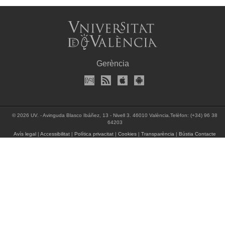
Gerència
© 2026 UV. - Avinguda Blasco Ibáñez, 13 - Nivell 3. 46010 València.Telèfon: (+34) 96 38
64203
Avís legal
|
Accessibilitat
|
Política privacitat
|
Cookies
|
Transparència
|
Bústia Contacte