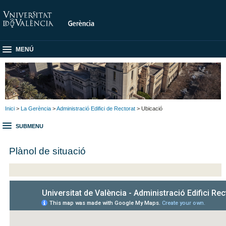
MENÚ
Inici
>
La Gerència
>
Administració Edifici de Rectorat
> Ubicació
SUBMENU
Plànol de situació