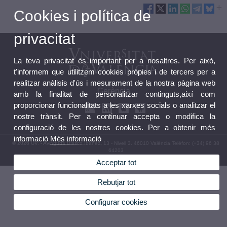
Cookies i política de
privacitat
La teva privacitat és important per a nosaltres. Per això,
t'informem que utilitzem cookies pròpies i de tercers per a
realitzar anàlisis d'ús i mesurament de la nostra pàgina web
Gerència
amb la finalitat de personalitzar continguts,així com
proporcionar funcionalitats a les xarxes socials o analitzar el
nostre trànsit. Per a continuar accepta o modifica la
configuració de les nostres cookies. Per a obtenir més
informació
Més informació
© 2026 UV. - Avinguda Blasco Ibáñez, 13 - Nivell 3. 46010 València.Telèfon: (+34) 96 38
64203
Acceptar tot
Avís legal
|
Accessibilitat
|
Política privacitat
|
Cookies
|
Transparència
|
Bústia Contacte
Rebutjar tot
Configurar cookies