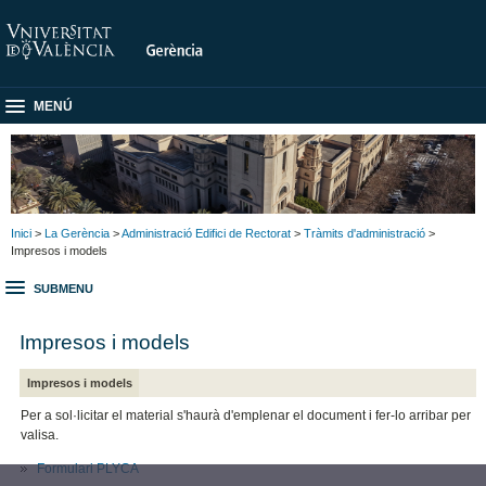
MENÚ
Inici
>
La Gerència
>
Administració Edifici de Rectorat
>
Tràmits d'administració
>
Impresos i models
SUBMENU
Impresos i models
Impresos i models
Per a sol·licitar el material s'haurà d'emplenar el document i fer-lo arribar per
valisa.
Formulari PLYCA