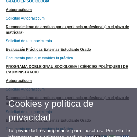
GRADO EN SOCIOLOGÍA
Autopracticum
Solicitud Autopracticum
Reconocimiento de créditos por experiencia profesional (en el plazo de
matrícula)
Solicitud de reconocimiento
Evaluación Prácticas Externas Estudiante Grado
Documento para que evalúes tu práctica
PROGRAMA DOBLE GRAU SOCIOLOGIA I CIÈNCIES POLÍTIQUES I DE
L'ADMINISTRACIÓ
Autopracticum
Solicitud Autopracticum
Reconocimiento de créditos por experiencia profesional (en el plazo de
Cookies y política de
matrícula)
Solicitud de reconocimiento
privacidad
Evaluación Prácticas Externas Estudiante Grado
Documento para que evalúes tu práctica
Tu privacidad es importante para nosotros. Por ello te