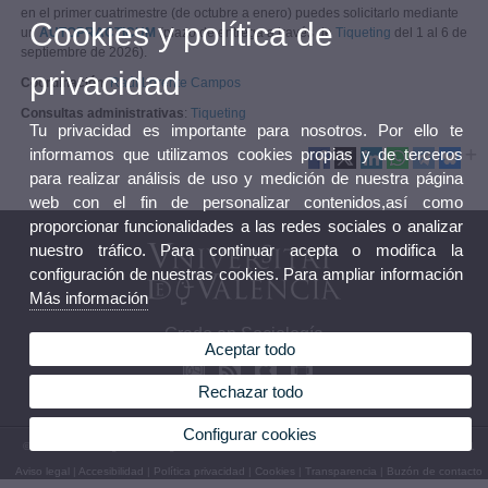
en el primer cuatrimestre (de octubre a enero) puedes solicitarlo mediante
Cookies y política de
un
AUTOPRACTICUM
(plazo de entrega a través de
Tiqueting
del 1 al 6 de
septiembre de 2026).
privacidad
Coordinación
Raúl Lorente Campos
Consultas administrativas
:
Tiqueting
Tu privacidad es importante para nosotros. Por ello te
informamos que utilizamos cookies propias y de terceros
para realizar análisis de uso y medición de nuestra página
web con el fin de personalizar contenidos,así como
proporcionar funcionalidades a las redes sociales o analizar
nuestro tráfico. Para continuar acepta o modifica la
configuración de nuestras cookies. Para ampliar información
Más información
Grado en Sociología
Aceptar todo
Rechazar todo
Configurar cookies
© 2026 UV. - Avinguda Tarongers, 4b 46021 València. Tel.: 96 3828500 Fax: 96 3828501
Aviso legal
|
Accesibilidad
|
Política privacidad
|
Cookies
|
Transparencia
|
Buzón de contacto