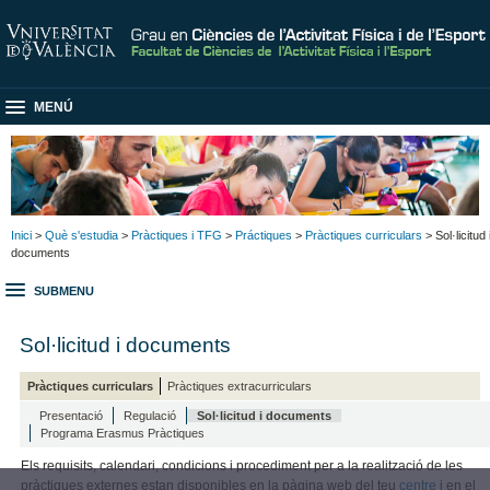
MENÚ
Inici
>
Què s'estudia
>
Pràctiques i TFG
>
Práctiques
>
Pràctiques curriculars
> Sol·licitud 
documents
SUBMENU
Sol·licitud i documents
Pràctiques curriculars
Pràctiques extracurriculars
Presentació
Regulació
Sol·licitud i documents
Programa Erasmus Pràctiques
Els requisits, calendari, condicions i procediment per a la realització de les
pràctiques externes estan disponibles en la pàgina web del teu
centre
i en el