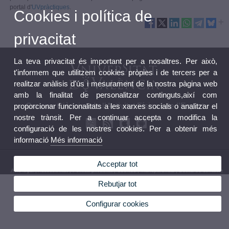
portal d'
UVpràctiques
.
Cookies i política de
privacitat
La teva privacitat és important per a nosaltres. Per això,
t'informem que utilitzem cookies pròpies i de tercers per a
realitzar anàlisis d'ús i mesurament de la nostra pàgina web
amb la finalitat de personalitzar continguts,així com
proporcionar funcionalitats a les xarxes socials o analitzar el
Grau en Ciències de l’Activitat Física i de l’Esport
nostre trànsit. Per a continuar accepta o modifica la
configuració de les nostres cookies. Per a obtenir més
informació
Més informació
© 2026 UV. - C/ Gascó Oliag nº 3, 46010 Valencia.Tel.: 96 386 43 62 / 96 386 43 43
Acceptar tot
Avís legal
|
Accessibilitat
|
Política privacitat
|
Cookies
|
Transparència
|
Bústia de contacte
Rebutjar tot
Configurar cookies