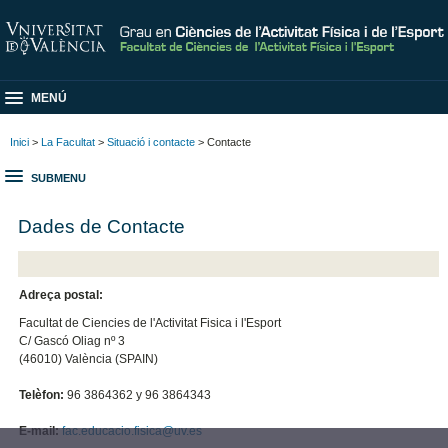
MENÚ
Inici
>
La Facultat
>
Situació i contacte
> Contacte
SUBMENU
Dades de Contacte
Adreça postal:
Facultat de Ciencies de l'Activitat Fisica i l'Esport
C/ Gascó Oliag nº 3
(46010) València (SPAIN)
Telèfon:
96 3864362 y 96 3864343
E-mail:
fac.educacio.fisica@uv.es