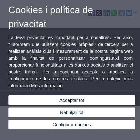
Cookies i política de
privacitat
La teva privacitat és important per a nosaltres. Per això,
t'informem que utilitzem cookies pròpies i de tercers per a
realitzar anàlisis d'ús i mesurament de la nostra pàgina web
amb la finalitat de personalitzar continguts,així com
Grau en Ciències de l’Activitat Física i de l’Esport
proporcionar funcionalitats a les xarxes socials o analitzar el
nostre trànsit. Per a continuar accepta o modifica la
configuració de les nostres cookies. Per a obtenir més
informació
Més informació
© 2026 UV. - C/ Gascó Oliag nº 3, 46010 Valencia.Tel.: 96 386 43 62 / 96 386 43 43
Acceptar tot
Avís legal
|
Accessibilitat
|
Política privacitat
|
Cookies
|
Transparència
|
Bústia de contacte
Rebutjar tot
Configurar cookies