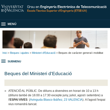
MENÚ
Inici
>
Beques i ajudes
>
Ministeri d'Educació
> Beques de caràcter general i mobilitat
SUBMENU
Beques del Ministeri d'Educació
ATENCIÓ AL PÚBLIC: De dilluns a divendres en horari de 10 a 13 h
(dilluns també de 16:00 a 17:30 excepte juny, juliol, agost i setembre) a
l'
ESPAI VIVES
(
Avinguda Blasco Ibáñez, 23 VALENCIA
). A l'agost l'espai
vius romandrà tancat.