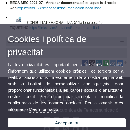
BECA MEC 2026-27
-
Annexar documentació
en aquesta direcció
web
https://links.uv.es/becasest/documentacion-beca-mec
.
CONSULTA PERSONALITZADA "la teua beca" en
TIQUETING
https://links.uv.es/becasest/la-meua-solicitud
.
Cookies i política de
Curs 2026-2027
privacitat
Curs 2025-2026
La teva privacitat és important per a nosaltres. Per això,
t'informem que utilitzem cookies pròpies i de tercers per a
realitzar anàlisis d'ús i mesurament de la nostra pàgina web
amb la finalitat de personalitzar continguts,així com
proporcionar funcionalitats a les xarxes socials o analitzar el
nostre trànsit. Per a continuar accepta o modifica la
configuració de les nostres cookies. Per a obtenir més
informació
Més informació
Grau en Enginyeria Electrònica de Telecomunicació
Acceptar tot