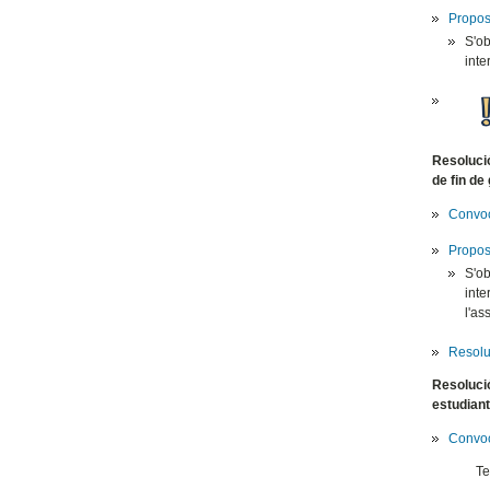
Propos
S'ob
inte
Resolució
de fin de
Convoc
Propos
S'ob
inte
l'as
Resolu
Resolució
estudiant
Convoc
Te