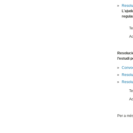
Resoluc
L'ajud
regula
Te
Ac
Resolució
l’estudi 
Convoc
Resolu
Resoluc
Te
Ac
Per a més