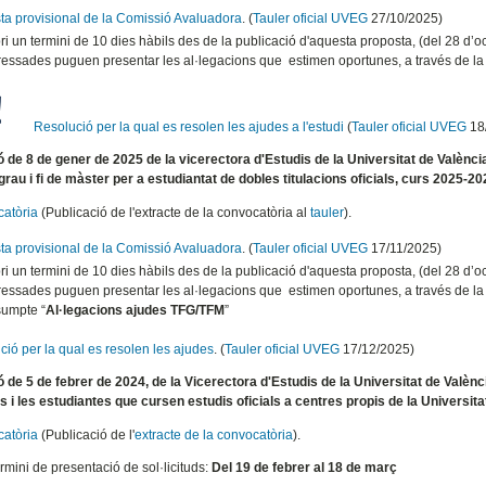
ta provisional de la Comissió Avaluadora
. (
Tauler oficial UVEG
27/10/2025)
ri un termini de 10 dies hàbils des de la publicació d'aquesta proposta, (del 28 
ressades puguen presentar les al·legacions que estimen oportunes, a través de 
Resolució per la qual es resolen les ajudes a l'estudi
(
Tauler oficial UVEG
18
 de 8 de gener de 2025 de la vicerectora d'Estudis de la Universitat de València
 grau i fi de màster per a estudiantat de dobles titulacions oficials, curs 2025-20
atòria
(Publicació de l'extracte de la convocatòria al
tauler
).
ta provisional de la Comissió Avaluadora
. (
Tauler oficial UVEG
17/11/2025)
ri un termini de 10 dies hàbils des de la publicació d'aquesta proposta, (del 28 
ressades puguen presentar les al·legacions que estimen oportunes, a través de 
sumpte “
Al·legacions ajudes TFG/TFM
”
ció per la qual es resolen les ajudes
. (
Tauler oficial UVEG
17/12/2025)
 de 5 de febrer de 2024, de la Vicerectora d'Estudis de la Universitat de Valènci
s i les estudiantes que cursen estudis oficials a centres propis de la Universit
atòria
(Publicació de l'
extracte de la convocatòria
).
rmini de presentació de sol·licituds:
Del 19 de febrer al 18 de març