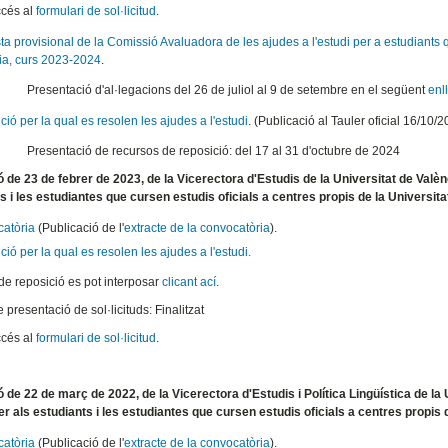
cés al
formulari de sol·licitud
.
a provisional de la Comissió Avaluadora de les ajudes a l'estudi per a estudiants q
ia, curs 2023-2024
.
Presentació d'al·legacions del 26 de juliol al 9 de setembre en el següent
enl
ió per la qual es resolen les ajudes a l'estudi
. (Publicació al Tauler oficial 16/10/
Presentació de recursos de reposició: del 17 al 31 d'octubre de 2024
 de 23 de febrer de 2023, de la Vicerectora d'Estudis de la Universitat de Valènc
s i les estudiantes que cursen estudis oficials a centres propis de la Universit
atòria
(Publicació de l'
extracte de la convocatòria
).
ió per la qual es resolen les ajudes a l'estudi.
 de reposició es pot interposar
clicant ací
.
 presentació de sol·licituds: Finalitzat
cés al
formulari de sol·licitud
.
 de 22 de març de 2022, de la Vicerectora d'Estudis i Política Lingüística de la
per als estudiants i les estudiantes que cursen estudis oficials a centres propis
atòria
(Publicació de l'
extracte de la convocatòria
).