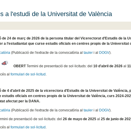
s a l'estudi de la Universitat de València
 de 24 de març de 2026 de la persona titular del Vicerectorat d’Estudis de la Un
per a l’estudiantat que curse estudis oficials en centres propis de la Universitat
atòria
(Publicació de l'extracte de la convocatòria al
tauler
i al
DOGV
).
OBERT
Termini de presentació de sol·licituds: del
10 d'abril de 2026
al
11
cés al
formulari de sol·licitud
.
 de 4 d'abril de 2025 de la vicerectora d'Estudis de la Universitat de València, p
 estudis oficials en centres propis de la Universitat de València, curs 2024-20
ntat afectat per la DANA.
atòria
(Publicació de l'extracte de la convocatòria al
tauler
i al
DOGV
).
rmini de presentació de sol·licituds: del
26 de mayo de 2025
al
25 de junio de 20
cés al
formulari de sol·licitud
.