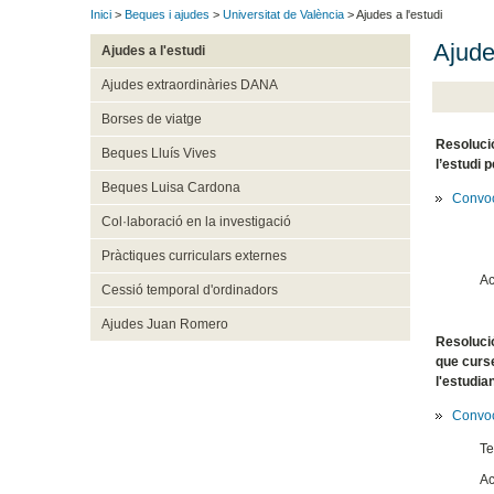
Inici
>
Beques i ajudes
>
Universitat de València
> Ajudes a l'estudi
Ajude
Ajudes a l'estudi
Ajudes extraordinàries DANA
Borses de viatge
Resolució
Beques Lluís Vives
l’estudi 
Beques Luisa Cardona
Convoc
Col·laboració en la investigació
Pràctiques curriculars externes
Ac
Cessió temporal d'ordinadors
Ajudes Juan Romero
Resolució
que curse
l'estudia
Convoc
Te
Ac