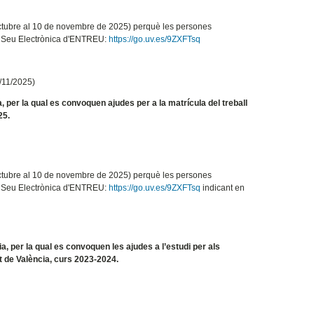
d’octubre al 10 de novembre de 2025) perquè les persones
la Seu Electrònica d'ENTREU:
https://go.uv.es/9ZXFTsq
/11/2025)
, per la qual es convoquen ajudes per a la matrícula del treball
25.
d’octubre al 10 de novembre de 2025) perquè les persones
la Seu Electrònica d'ENTREU:
https://go.uv.es/9ZXFTsq
indicant en
a, per la qual es convoquen les ajudes a l’estudi per als
at de València, curs 2023-2024.