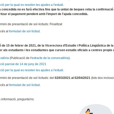
ió per la qual es resolen les ajudes a l'estudi.
a concedida no es farà efectiva fins que la unitat de beques reba la confirmació
ritzar el pagament pendent amb l'import de l'ajuda concedida.
rmini de presentació de sol·licituds: Finalitzat
cés al
formulari de sol·licitud
.
 de 15 de febrer de 2021, de la Vicerectora d'Estudis i Política Lingüística de l
per als estudiants i les estudiantes que cursen estudis oficials a centres propis
atòria
(Publicació de l'
extracte de la convocatòria
).
ció parcial de 14 de juny de 2021
ió per la qual es resolen les ajudes a l'estudi.
rmini de presentació de sol·licituds: del
02/03/2021 al 02/04/2021
(tots dos incloso
cés al
formulari de sol·licitud
.
 informació, pregunta'ns: