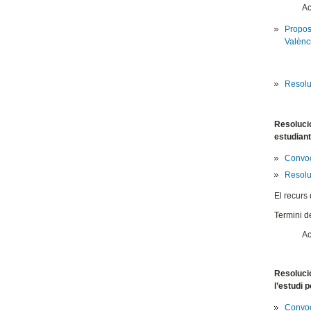
Ac
Propost
Valènc
Resoluc
Resolució
estudiant
Convoc
Resoluc
El recurs
Termini de
Ac
Resolució
l’estudi 
Convoc