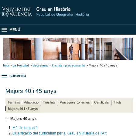
MENÚ
Inici
>
La Facultat
>
Secretaria
>
Tràmits i procediments
> Majors 40 i 45 anys
SUBMENU
Majors 40 i 45 anys
Terminis
Adaptació
Trasllats
Pràctiques Externes
Certificats
Títols
Majors 40 i 45 anys
Majors 40 anys
Més informació
Qualificació del curriculum per al Grau en Història de l'Art