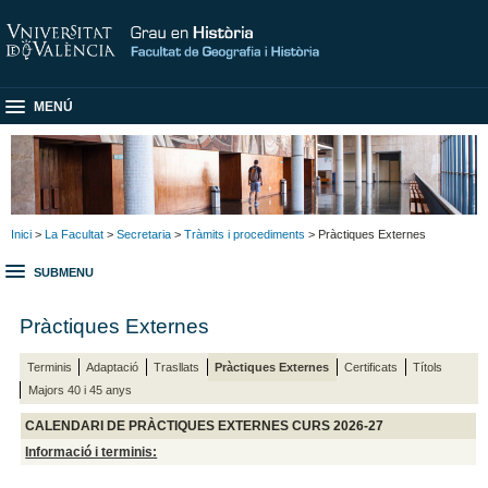
MENÚ
Inici
>
La Facultat
>
Secretaria
>
Tràmits i procediments
> Pràctiques Externes
SUBMENU
Pràctiques Externes
Terminis
Adaptació
Trasllats
Pràctiques Externes
Certificats
Títols
Majors 40 i 45 anys
CALENDARI DE PRÀCTIQUES EXTERNES CURS 2026-27
Informació i terminis: