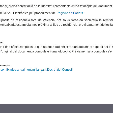
arial, prèvia acreditació de la identitat i presentació d’una fotocòpia del document 
 de la Seu Electrònica pel procediment de
Registre de Poders
.
upòsits de residència fora de Valencia, pot sol•licitarse en secretaria la remis
Ambaixada espanyola més pròxima al lloc de residència, previ pagament de les ta
a:
enir una còpia compulsada que acredite l'autenticitat d'un document expedit per la U
 l'original del document a compulsar i una fotocòpia. Prèviament a la compulsa s'e
gaments:
 son fixades anualment mitjançant Decret del Consell