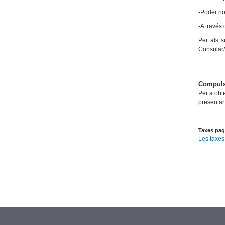
-Poder not
-A través
Per als s
Consular/
Compuls
Per a obt
presentar
Taxes pa
Les taxes