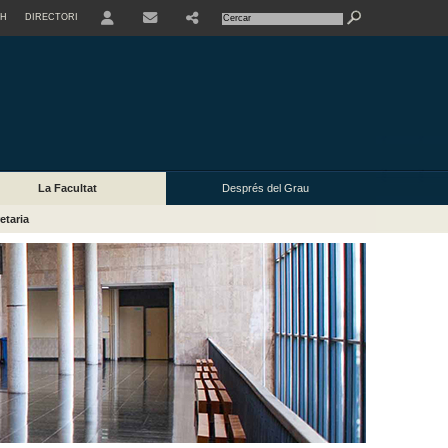
SH
DIRECTORI
USER
La Facultat
Després del Grau
etaria