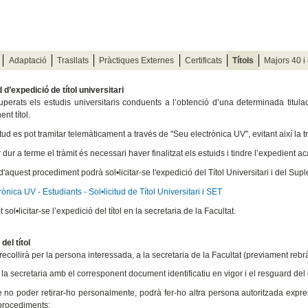
Adaptació
Trasllats
Pràctiques Externes
Certificats
Títols
Majors 40 i
d d’expedició de títol universitari
perats els estudis universitaris conduents a l’obtenció d’una determinada titulació
nt títol.
itud es pot tramitar telemàticament a través de "Seu electrònica UV", evitant així la 
dur a terme el tràmit és necessari haver finalitzat els estuids i tindre l’expedient a
d'aquest procediment podrà sol•licitar-se l'expedició del Títol Universitari i del Su
ònica UV - Estudiants - Sol•licitud de Títol Universitari i SET
sol•licitar-se l’expedició del títol en la secretaria de la Facultat.
del títol
s recollirà per la persona interessada, a la secretaria de la Facultat (previament reb
la secretaria amb el corresponent document identificatiu en vigor i el resguard del di
 no poder retirar-ho personalmente, podrà fer-ho altra persona autoritzada expressa
procediments: