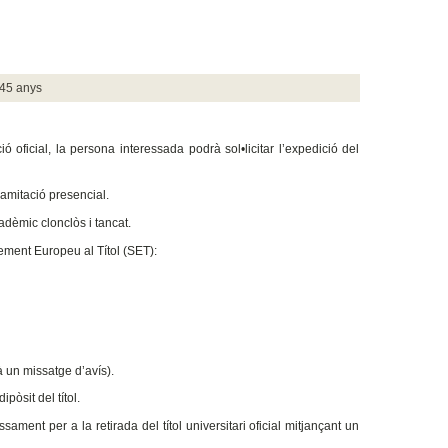
 45 anys
 oficial, la persona interessada podrà sol•licitar l’expedició del
tramitació presencial.
cadèmic clonclòs i tancat.
plement Europeu al Títol (SET):
rà un missatge d’avís).
pòsit del títol.
ment per a la retirada del títol universitari oficial mitjançant un