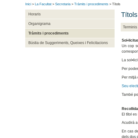
Inici
>
La Facultat
>
Secretaria
>
Tràmits i procediments
> Títols
Títols
Horaris
Organigrama
Terminis
Tràmits i procediments
Sol•licitu
Bústia de Suggeriments, Queixes i Felicitacions
Un cop su
correspone
La sol•lic
Per poder 
Per mitjà 
Seu electr
També pot 
Recollida 
El títol e
Acudirà a 
En cas de
dels dos 