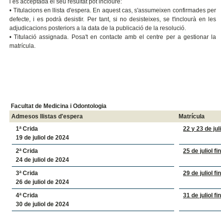
i és acceptada el seu resultat pot incloure:
• Titulacions en llista d'espera. En aquest cas, s'assumeixen confirmades per
defecte, i es podrà desistir. Per tant, si no desisteixes, se t'inclourà en les
adjudicacions posteriors a la data de la publicació de la resolució.
• Titulació assignada. Posa't en contacte amb el centre per a gestionar la
matrícula.
Facultat de Medicina i Odontologia
Admesos llistas d'espera
Matrícula
1ª Crida
22 y 23 de jul
19 de juliol de 2024
2ª Crida
25 de juliol f
24 de juliol de 2024
3ª Crida
29 de juliol f
26 de juliol de 2024
4ª Crida
31 de juliol f
30 de juliol de 2024