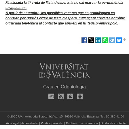
Finalitzada la 4ª crida de llista d'espera, ja no cal marcar la permanència
en aquestes.
A partir de setembre, les possibles vacants que es produïsquen es
cobriran per rigorós ordre de llista d'espera, mitjançant correu electrònic
o trucada telefònica al contacte que apareix en la teua preinscripció.
Grau en Odontologia
© 2026 UV. - Avinguda Blasco Ibáñez, 15. 46010 València. Espanya. Tel. 96 386 41 00
Avís legal
|
Accessibilitat
|
Política privacitat
|
Cookies
|
Transparència
|
Bústia de contacte