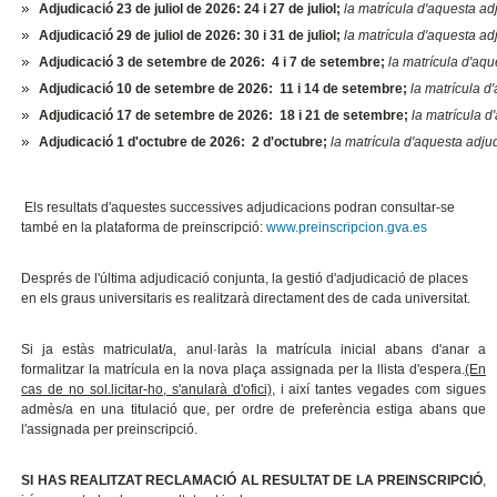
Adjudicació 23 de juliol de 2026: 24 i 27 de juliol;
la matrícula d'aquesta adj
Adjudicació 29 de juliol de 2026: 30 i 31 de juliol;
la matrícula d'aquesta adj
Adjudicació 3 de setembre de 2026: 4 i 7 de setembre;
la matrícula d'aqu
Adjudicació 10 de setembre de 2026: 11 i 14 de setembre;
la matrícula d
Adjudicació 17 de setembre de 2026: 18 i 21 de setembre;
la matrícula d
Adjudicació 1 d'octubre de 2026: 2 d'octubre;
la matrícula d'aquesta adjud
Els resultats d'aquestes successives adjudicacions podran consultar-se
també en la plataforma de preinscripció:
www.preinscripcion.gva.es
Després de l'última adjudicació conjunta, la gestió d'adjudicació de places
en els graus universitaris es realitzarà directament des de cada universitat.
Si ja estàs matriculat/a, anul·laràs la matrícula inicial abans d'anar a
formalitzar la matrícula en la nova plaça assignada per la llista d'espera.
(En
cas de no sol.licitar-ho, s'anularà d'ofici)
, i així tantes vegades com sigues
admès/a en una titulació que, per ordre de preferència estiga abans que
l'assignada per preinscripció.
SI HAS REALITZAT RECLAMACIÓ AL RESULTAT DE LA PREINSCRIPCIÓ
,