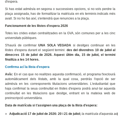
d'espera.
Si has estat admès/a en segona o successives opcions, si no vols perdre la
plaça assignada, has de formalitzar la matrícula en els terminis indicats més
avall. Si no ho fas així, s'entendrà que renuncies a la plaça.
Funcionament de les llistes d'espera 2026
Totes les crides estan centralitzades en la GVA, són comunes per a les cinc
universitats públiques.
S'haurà de confirmar
UNA SOLA VEGADA
si desitges continuar en les
llistes d'espera durant el següent termini:
des del divendres 10 de juliol al
dimecres 15 de juliol de 2026. Aquest últim dia, 15 de juliol, el termini
finalitza a les 14 hores.
Confirma ací la llista d'espera
Avís:
En el cas que no realitzes aquesta confirmació, el programa t'exclourà
automàticament dels llistats, amb la qual cosa, perdràs l'opció de ser
admès/a en les corresponents titulacions universitàries. L'estudiantat que
haja confirmat la seua continuïtat en llistes d'espera podrà anul·lar aquesta
continuïtat en les titulacions que desitge, entrant en la mateixa web de
preinscripció universitària.
Data de matrícula si t'assignen una plaça de la llista d'espera
:
Adjudicació 17 de juliol de 2026: 20 i 21 de juliol;
la matrícula d'aquesta adj