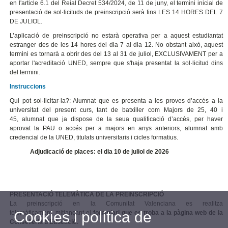
en l'article 6.1 del Reial Decret 534/2024, de 11 de juny, el termini inicial de
presentació de sol·licituds de preinscripció serà fins LES 14 HORES DEL 7
DE JULIOL.
L’aplicació de preinscripció no estarà operativa per a aquest estudiantat
estranger des de les 14 hores del dia 7 al dia 12. No obstant això, a
quest
termini es tornarà a obrir des del 13 al 31 de juliol, EXCLUSIVAMENT
per a
aportar l'acreditació UNED, sempre que s'haja presentat la sol·licitud dins
del termini.
Instruccions
Qui pot sol·licitar-la?: Alumnat que es presenta a les proves d’accés a la
universitat del present curs, tant de batxiller com Majors de 25, 40 i
45, alumnat que ja dispose de la seua qualificació d’accés, per haver
aprovat la PAU o accés per a majors en anys anteriors, alumnat amb
credencial de la UNED, titulats universitaris i cicles formatius.
Adjudicació de places: el dia 10 de juliol de 2026
PRESENTACIÓ TELEMÀTICA DE LA PREINSCRIPCIÓ
La preinscripció en la Comunitat Valenciana es realitza
Cookies i política de
telemàticament, mitjançant el
formulari que es troba a la pàgina web de la
Conselleria d'Educació.