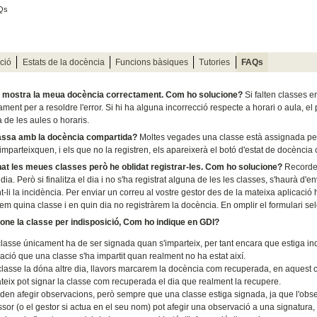
Qs
ció
Estats de la docència
Funcions bàsiques
Tutories
FAQs
 mostra la meua docència correctament. Com ho solucione?
Si falten classes e
ment per a resoldre l'error. Si hi ha alguna incorrecció respecte a horari o aula, el 
 de les aules o horaris.
ssa amb la docència compartida?
Moltes vegades una classe està assignada per 
imparteixquen, i els que no la registren, els apareixerà el botó d'estat de docència
at les meues classes però he oblidat registrar-les. Com ho solucione?
Recordeu
dia. Però si finalitza el dia i no s'ha registrat alguna de les les classes, s'haurà d
t-li la incidència. Per enviar un correu al vostre gestor des de la mateixa aplicaci
em quina classe i en quin dia no registràrem la docència. En omplir el formulari s
done la classe per indisposició, Com ho indique en GDI?
lasse únicament ha de ser signada quan s'imparteix, per tant encara que estiga indi
icació que una classe s'ha impartit quan realment no ha estat així.
 classe la dóna altre dia, llavors marcarem la docència com recuperada, en aquest ca
ateix pot signar la classe com recuperada el dia que realment la recupere.
den afegir observacions, però sempre que una classe estiga signada, ja que l'observac
ssor (o el gestor si actua en el seu nom) pot afegir una observació a una signatur