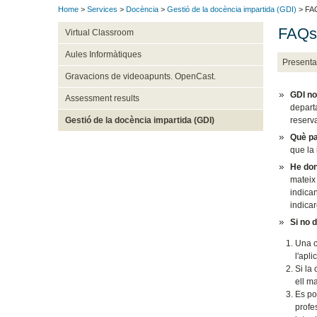
Home
>
Services
>
Docència
>
Gestió de la docència impartida (GDI)
> FA
FAQs
Virtual Classroom
Aules Informàtiques
Presenta
Gravacions de videoapunts. OpenCast.
GDI no
Assessment results
departa
reserva
Gestió de la docència impartida (GDI)
Què pa
que la 
He don
mateix 
indican
indicar
Si no 
Una c
l'apl
Si la
ell m
Es po
profe