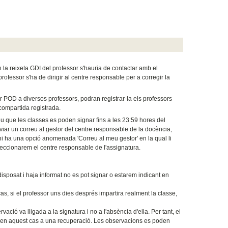
n la reixeta GDI del professor s'hauria de contactar amb el
professor s'ha de dirigir al centre responsable per a corregir la
POD a diversos professors, podran registrar-la els professors
 compartida registrada.
 que les classes es poden signar fins a les 23:59 hores del
'enviar un correu al gestor del centre responsable de la docència,
ó hi ha una opció anomenada 'Correu al meu gestor' en la qual li
eleccionarem el centre responsable de l'assignatura.
sposat i haja informat no es pot signar o estarem indicant en
s, si el professor uns dies després impartira realment la classe,
ió va lligada a la signatura i no a l'absència d'ella. Per tant, el
a, en aquest cas a una recuperació. Les observacions es poden