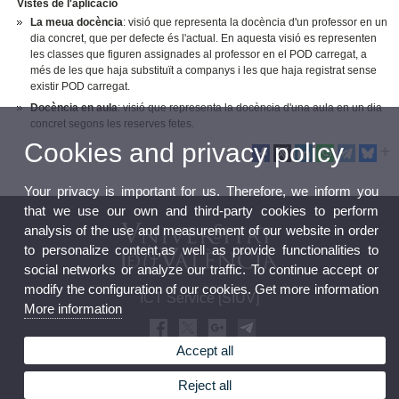
Vistes de l'aplicació
La meua docència
: visió que representa la docència d'un professor en un
dia concret, que per defecte és l'actual. En aquesta visió es representen
les classes que figuren assignades al professor en el POD carregat, a
més de les que haja substituït a companys i les que haja registrat sense
existir POD carregat.
Docència en aula
: visió que representa la docència d'una aula en un dia
concret segons les reserves fetes.
Cookies and privacy policy
Your privacy is important for us. Therefore, we inform you
that we use our own and third-party cookies to perform
analysis of the use and measurement of our website in order
to personalize content,as well as provide functionalities to
social networks or analyze our traffic. To continue accept or
modify the configuration of our cookies. Get more information
ICT Service [SIUV]
More information
Accept all
Reject all