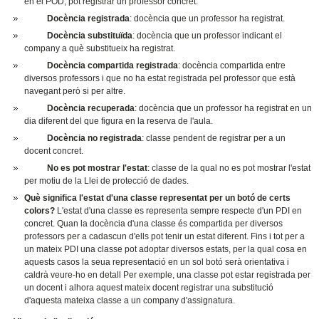
en el POD, pot registrar un professor concret.
Docència registrada
: docència que un professor ha registrat.
Docència substituïda
: docència que un professor indicant el
company a què substitueix ha registrat.
Docència compartida registrada
: docència compartida entre
diversos professors i que no ha estat registrada pel professor que està
navegant però si per altre.
Docència recuperada
: docència que un professor ha registrat en un
dia diferent del que figura en la reserva de l'aula.
Docència no registrada
: classe pendent de registrar per a un
docent concret.
No es pot mostrar l'estat
: classe de la qual no es pot mostrar l'estat
per motiu de la Llei de protecció de dades.
Què significa l'estat d'una classe representat per un botó de certs
colors?
L'estat d'una classe es representa sempre respecte d'un PDI en
concret. Quan la docència d'una classe és compartida per diversos
professors per a cadascun d'ells pot tenir un estat diferent. Fins i tot per a
un mateix PDI una classe pot adoptar diversos estats, per la qual cosa en
aquests casos la seua representació en un sol botó serà orientativa i
caldrà veure-ho en detall Per exemple, una classe pot estar registrada per
un docent i alhora aquest mateix docent registrar una substitució
d'aquesta mateixa classe a un company d'assignatura.