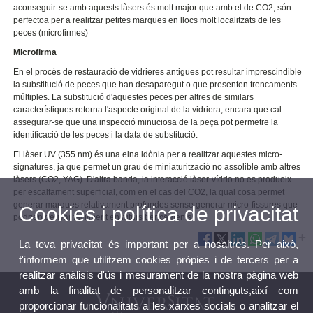
aconseguir-se amb aquests làsers és molt major que amb el de CO2, són
perfectoa per a realitzar petites marques en llocs molt localitzats de les
peces (microfirmes)
Microfirma
En el procés de restauració de vidrieres antigues pot resultar imprescindible
la substitució de peces que han desaparegut o que presenten trencaments
múltiples. La substitució d'aquestes peces per altres de similars
característiques retorna l'aspecte original de la vidriera, encara que cal
assegurar-se que una inspecció minuciosa de la peça pot permetre la
identificació de les peces i la data de substitució.
El làser UV (355 nm) és una eina idònia per a realitzar aquestes micro-
signatures, ja que permet un grau de miniaturització no assolible amb altres
làsers (CO2, YAG). D'altra banda, la interacció làser-vídrio no es produeix
per escalfament superficial, com en el cas del CO2, la qual cosa permet
generar marques relativament profundes sense generar micro-fissures que
Cookies i política de privacitat
podrien derivar fàcilment en futurs trencaments.
La teva privacitat és important per a nosaltres. Per això,
t'informem que utilitzem cookies pròpies i de tercers per a
realitzar anàlisis d'ús i mesurament de la nostra pàgina web
amb la finalitat de personalitzar continguts,així com
proporcionar funcionalitats a les xarxes socials o analitzar el