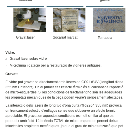
Gravat làser
Socarrat marcat
Terracota
Vidre:
Gravat làser sobre vidre
Microfirma i datació per a restauració de vidrieres antigues.
Gravat:
El vidre pot gravar-se directament amb làsers de CO2 i d'UV ( longitud d'ona
355 nm i inferiors). En el primer cas l'efecte tèrmic és el causant de l'aparició
de micro-esquerdes. Si les condicions de tractament no són les adequades
les propietats mecàniques de la peça poden veure's seriosament afectades.
La interacció dels làsers de longitud d'ona curta (%o2264 355 nm) provoca
un trencament selectiu d'enllaços sense que s'observe un efecte tèrmic
apreciable. El gravat en aquestes condicions és molt similar al que es
produeix amb àcid. L'absència TOTAL de micro-esquerdes permet deixar
intactes les propietats mecàniques. ja que el grau de miniaturització que pot