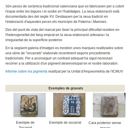
Són peces de ceràmica tradicional valenciana que es fabricaven per a cobrir
l'espai entre les bigues i el sostre en l'habitatges. La seua elaboració està
documentada des del segle XV. Destaquen per la seua tradició en
l'elaboració d'aquestes peces els municipis de Paterna i Manises.
Des del punt de vista del marcat per làser la principal dificultat resideix en
l'heterogeneïtat del fang emprat en la seua elaboració artesana i la
irregularitat de la superfície posterior.
En la següent galeria d'imatges es mostren unes marques realitzades sobre
una sèrie de "socarrats" elaborats recentment segons procediments
tradicionals. Per a aconseguir un contrast adequat ha sigut necessari
recórrer a la utilització d'un pigment desenvolupat en el nostre laboratori.
Informe sobre los pigments
realitzat per la Unitat d'Arqueometría de l'ICMUV
Exemples de gravats
Exemple de
Exemple de socarrat
Cara posterior sense
Socarrat
gravar