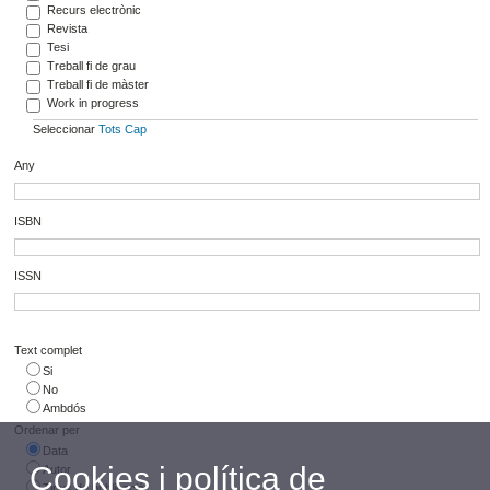
Recurs electrònic
Revista
Tesi
Treball fi de grau
Treball fi de màster
Work in progress
Seleccionar
Tots
Cap
Any
ISBN
ISSN
Text complet
Si
No
Ambdós
Ordenar per
Data
Cookies i política de
Autor
Tipus de publicació