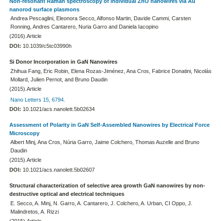
Non-resonant Raman spectroscopy of individual ZnO nanowires via Au
nanorod surface plasmons
Andrea Pescaglini, Eleonora Secco, Alfonso Martin, Davide Cammi, Carsten
Ronning, Andres Cantarero, Nuria Garro and Daniela Iacopino
(2016).Article
DOI:
10.1039/c5tc03990h
Si Donor Incorporation in GaN Nanowires
Zhihua Fang, Eric Robin, Elena Rozas-Jiménez, Ana Cros, Fabrice Donatini, Nicolás
Mollard, Julien Pernot, and Bruno Daudin
(2015).Article
Nano Letters 15, 6794.
DOI:
10.1021/acs.nanolett.5b02634
Assessment of Polarity in GaN Self-Assembled Nanowires by Electrical Force
Microscopy
Albert Minj, Ana Cros, Núria Garro, Jaime Colchero, Thomas Auzelle and Bruno
Daudin
(2015).Article
DOI:
10.1021/acs.nanolett.5b02607
Structural characterization of selective area growth GaN nanowires by non-
destructive optical and electrical techniques
E. Secco, A. Minj, N. Garro, A. Cantarero, J. Colchero, A. Urban, CI Oppo, J.
Malindretos, A. Rizzi
(2015).Article