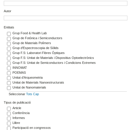
Autor
Entitats
Grup Food & Health Lab
Grup de Fotònica i Semiconductors
Grup de Materials Polímers
Grup d'Espectroscopia de Sòlids
Grup F.S: Laboratori Fibres Óptiques
Grup F.S: Unitat de Materials i Dispositius Optoelectrònics
Grup F.S: Unitat de Semiconductors i Condicions Extremes
INNOMAT
POEMAS
Unitat d'Arqueometria
Unitat de Materials Nanoestructurats
Unitat de Nanomaterials
Seleccionar
Tots
Cap
Tipus de publicació
Article
Conferència
Informes
Llibre
Participació en congressos