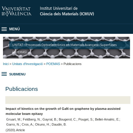
MENÚ
UNITAT - Processos Optoelectrònics en Materials Avançats i Superfícies
(POEMAS)
Inici
>
Unitats d'Investigació
>
POEMAS
> Publicacions
SUBMENU
Publicacions
Impact of kinetics on the growth of GaN on graphene by plasma-assisted
molecular beam epitaxy
Gruart, M.; Feldberg, N.; Gayral, B.; Bougerol, C.; Pouget, S.; Bellet-Amalric, E.;
Garro, N.; Cros, A.; Okuno, H.; Daudin, B.
(2020).Article