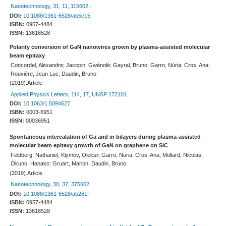
Nanotechnology, 31, 11, 115602 .
DOI:
10.1088/1361-6528/ab5c15
ISBN:
0957-4484
ISSN:
13616528
Polarity conversion of GaN nanowires grown by plasma-assisted molecular
beam epitaxy
Concordel, Alexandre; Jacopin, Gwénolé; Gayral, Bruno; Garro, Núria; Cros, Ana;
Rouvière, Jean Luc; Daudin, Bruno
(2019).Article
Applied Physics Letters, 114, 17, UNSP 172101.
DOI:
10.1063/1.5094627
ISBN:
0003-6951
ISSN:
00036951
Spontaneous intercalation of Ga and in bilayers during plasma-assisted
molecular beam epitaxy growth of GaN on graphene on SiC
Feldberg, Nathaniel; Klymov, Oleksii; Garro, Nuria; Cros, Ana; Mollard, Nicolas;
Okuno, Hanako; Gruart, Marion; Daudin, Bruno
(2019).Article
Nanotechnology, 30, 37, 375602.
DOI:
10.1088/1361-6528/ab261f
ISBN:
0957-4484
ISSN:
13616528