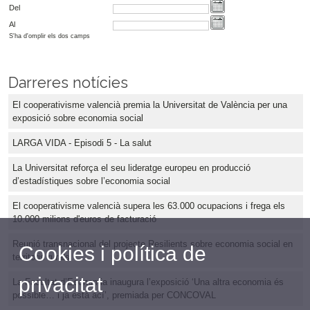
Del
Al
S'ha d'omplir els dos camps
Darreres notícies
El cooperativisme valencià premia la Universitat de València per una
exposició sobre economia social
LARGA VIDA - Episodi 5 - La salut
La Universitat reforça el seu lideratge europeu en producció
d’estadístiques sobre l’economia social
El cooperativisme valencià supera les 63.000 ocupacions i frega els
10.000 milions d'euros de facturació
Reunió transnacional del projecte Resilients sobre economia social en
Cookies i política de
territoris rurals
privacitat
La Facultat d’Economia inaugura l’exposició ‘Una altra economia és
possible… i ja està ací’, premiada per CONCOVAL