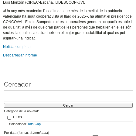
Luis Monzón (CIRIEC-España, IUDESCOOP-UV).
«Un any més mantenim l'assoliment que més de la meitat de la població
valenciana ha sigut cooperativista al llarg de 2025», ha afirmat el president de
CONCOVAL, Emilio Sampedro. «Les cooperatives generen ocupació estable i
de qualitat, a més de que gran part de les persones que treballen en elles són
sòcies, la qual cosa es tradueix en el major grau d'estabilitat al qual es pot
aspirar», ha indicat.
Notícia completa
Descarregar Informe
Cercador
Categoria de la novetat:
CIDEC
Seleccionar
Tots
Cap
Per data (format: dd/mm/aaaa)