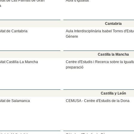
itat de Las Palmas de Gran
Aula d'Igualtat
a
Cantabria
itat de Cantabria
Aula Interdisciplinària Isabel Torres d'Est
Gènere
Castilla la Mancha
itat Castilla-La Mancha
Centre d'Estudis i Recerca sobre la Igual
preparació
Castilla y León
sitat de Salamanca
CEMUSA - Centre d'Estudis de la Dona