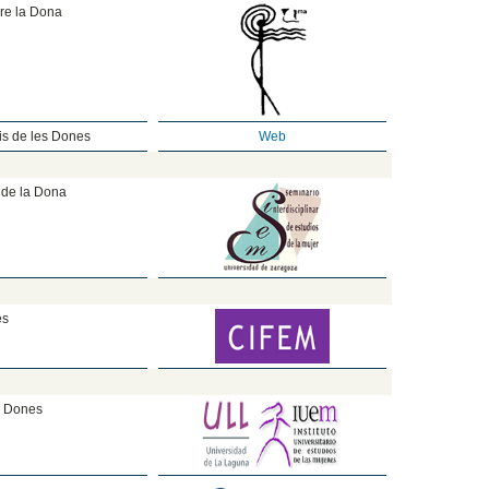
bre la Dona
is de les Dones
Web
s de la Dona
es
es Dones