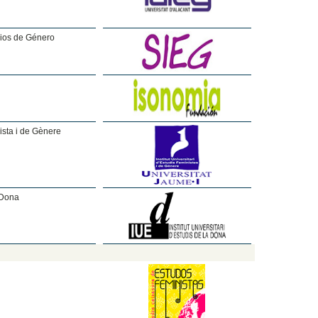
dios de Género
nista i de Gènere
a Dona