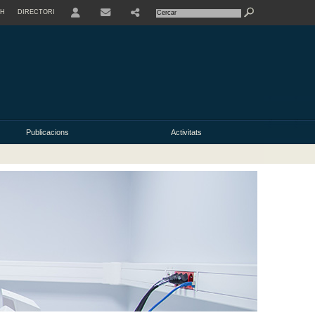
SH
DIRECTORI
USER
Publicacions
Activitats