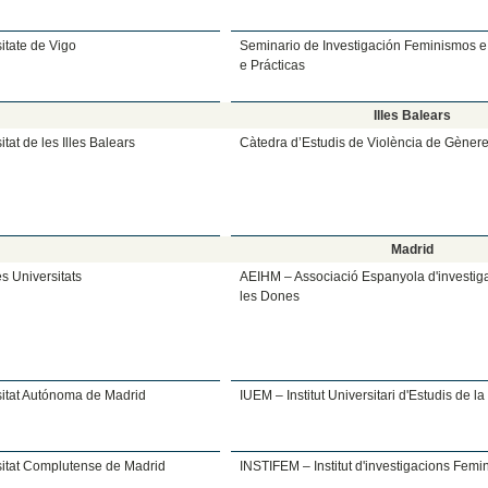
itate de Vigo
Seminario de Investigación Feminismos e 
e Prácticas
Illes Balears
itat de les Illes Balears
Càtedra d’Estudis de Violència de Gèner
Madrid
s Universitats
AEIHM – Associació Espanyola d'investiga
les Dones
sitat Autónoma de Madrid
IUEM – Institut Universitari d'Estudis de l
sitat Complutense de Madrid
INSTIFEM – Institut d'investigacions Femin