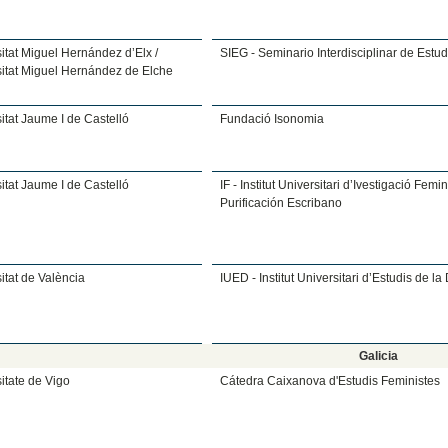
itat Miguel Hernández d’Elx /
SIEG - Seminario Interdisciplinar de Estu
sitat Miguel Hernández de Elche
itat Jaume I de Castelló
Fundació Isonomia
itat Jaume I de Castelló
IF - Institut Universitari d’Ivestigació Femi
Purificación Escribano
itat de València
IUED - Institut Universitari d’Estudis de l
Galicia
itate de Vigo
Cátedra Caixanova d'Estudis Feministes