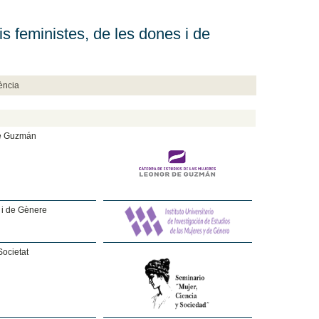
is feministes, de les dones i de
lència
de Guzmán
s i de Gènere
Societat