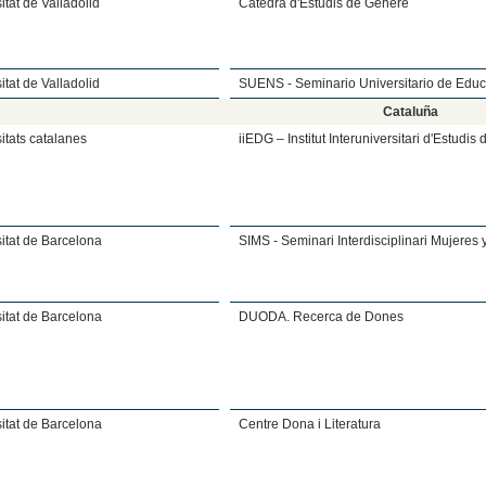
itat de Valladolid
Càtedra d'Estudis de Gènere
itat de Valladolid
SUENS - Seminario Universitario de Educ
Cataluña
itats catalanes
iiEDG – Institut Interuniversitari d'Estudi
itat de Barcelona
SIMS - Seminari Interdisciplinari Mujeres
itat de Barcelona
DUODA. Recerca de Dones
itat de Barcelona
Centre Dona i Literatura