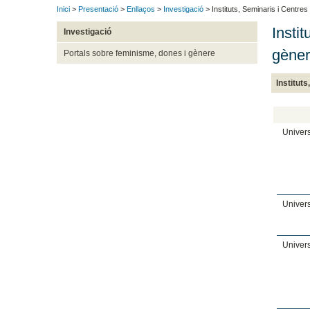
Inici
>
Presentació
>
Enllaços
>
Investigació
> Instituts, Seminaris i Centres 
Insti
Investigació
gène
Portals sobre feminisme, dones i gènere
Institut
Univers
Univers
Univers