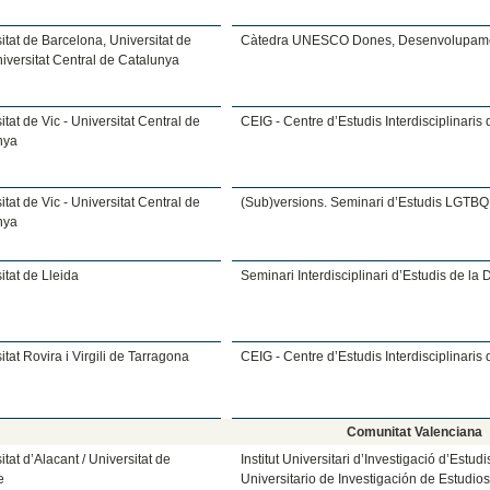
itat de Barcelona, Universitat de
Càtedra UNESCO Dones, Desenvolupamen
niversitat Central de Catalunya
itat de Vic - Universitat Central de
CEIG - Centre d’Estudis Interdisciplinaris
nya
itat de Vic - Universitat Central de
(Sub)versions. Seminari d’Estudis LGTBQ
nya
itat de Lleida
Seminari Interdisciplinari d’Estudis de la
itat Rovira i Virgili de Tarragona
CEIG - Centre d’Estudis Interdisciplinaris
Comunitat Valenciana
itat d’Alacant / Universitat de
Institut Universitari d’Investigació d’Estudi
e
Universitario de Investigación de Estudio