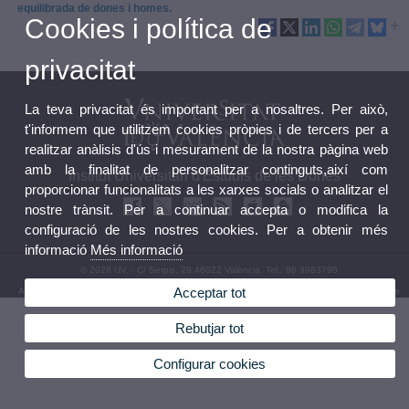
equilibrada de dones i homes.
Cookies i política de
privacitat
La teva privacitat és important per a nosaltres. Per això,
t'informem que utilitzem cookies pròpies i de tercers per a
realitzar anàlisis d'ús i mesurament de la nostra pàgina web
amb la finalitat de personalitzar continguts,així com
Institut Universitari d'Estudis de les Dones
proporcionar funcionalitats a les xarxes socials o analitzar el
nostre trànsit. Per a continuar accepta o modifica la
configuració de les nostres cookies. Per a obtenir més
informació
Més informació
© 2026 UV. - C/ Serpis, 29 46022 València. Tel.: 96 3983795
Acceptar tot
Avís legal
|
Accessibilitat
|
Política privacitat
|
Cookies
|
Transparència
|
Bústia de Contacte
Rebutjar tot
Configurar cookies