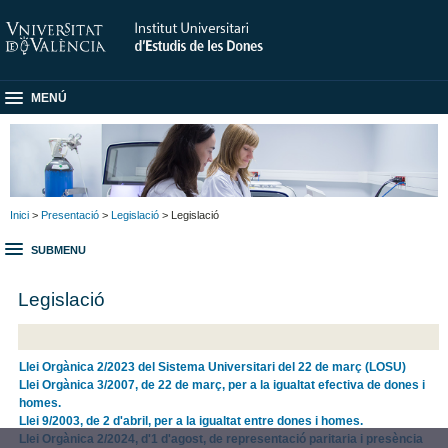
MENÚ
Inici
>
Presentació
>
Legislació
> Legislació
SUBMENU
Legislació
Llei Orgànica 2/2023 del Sistema Universitari del 22 de març (LOSU)
Llei Orgànica 3/2007, de 22 de març, per a la igualtat efectiva de dones i
homes.
Llei 9/2003, de 2 d'abril, per a la igualtat entre dones i homes.
Llei Orgànica 2/2024, d'1 d'agost, de representació paritaria i presència