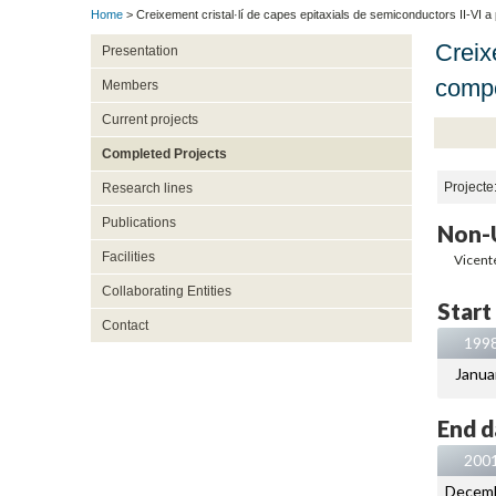
Home
> Creixement cristal·lí de capes epitaxials de semiconductors II-VI a
Creixe
Presentation
compo
Members
Current projects
Completed Projects
Projecte
Research lines
Publications
Non-U
Facilities
Vicent
Collaborating Entities
Start
Contact
199
Janua
End d
200
Decem