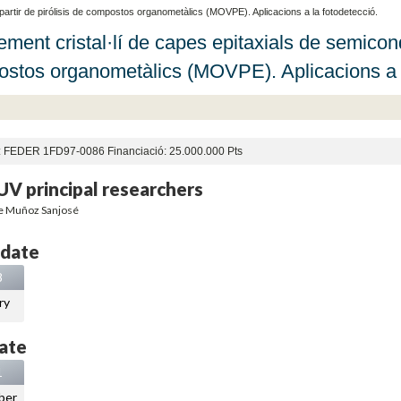
 partir de pirólisis de compostos organometàlics (MOVPE). Aplicacions a la fotodetecció.
ment cristal·lí de capes epitaxials de semicondu
stos organometàlics (MOVPE). Aplicacions a l
: FEDER 1FD97-0086 Financiació: 25.000.000 Pts
V principal researchers
e Muñoz Sanjosé
 date
8
ry
ate
1
ber