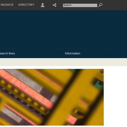
VALENCIÀ
DIRECTORY
USER
earch lines
Information