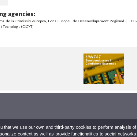
ng agencies:
ma de la Comissió europea, Fons Europeu de Desenvolupament Regional (FEDER) ; 
 i Tecnologia (CICYT).
ou that we use our own and third-party cookies to perform analysis of
nalize content,as well as provide functionalities to social networks