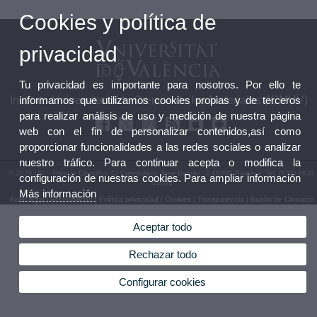
Cookies y política de
privacidad
Tu privacidad es importante para nosotros. Por ello te
informamos que utilizamos cookies propias y de terceros
Instituto Universitario de Ciencia de los Materiales (ICMUV)
para realizar análisis de uso y medición de nuestra página
web con el fin de personalizar contenidos,así como
proporcionar funcionalidades a las redes sociales o analizar
nuestro tráfico. Para continuar acepta o modifica la
© 2026 UV. - Parque Científico C/ Catedrático José Beltrán, 2 46980 Paterna. Tel. (+34) 9635
configuración de nuestras cookies. Para ampliar información
44858
Más información
Aviso legal
|
Accesibilidad
|
Política privacidad
|
Cookies
|
Transparencia
|
Buzón de Contacto
Aceptar todo
Rechazar todo
Configurar cookies