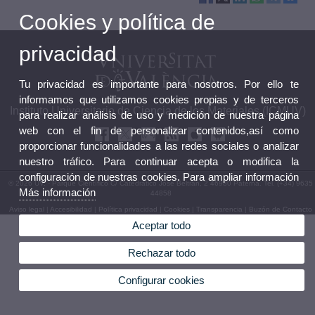
Cookies y política de
privacidad
Tu privacidad es importante para nosotros. Por ello te
informamos que utilizamos cookies propias y de terceros
Instituto Universitario de Ciencia de los Materiales (ICMUV)
para realizar análisis de uso y medición de nuestra página
web con el fin de personalizar contenidos,así como
proporcionar funcionalidades a las redes sociales o analizar
nuestro tráfico. Para continuar acepta o modifica la
configuración de nuestras cookies. Para ampliar información
© 2026 UV. - Parque Científico C/ Catedrático José Beltrán, 2 46980 Paterna. Tel. (+34) 9635
Más información
44858
Aviso legal
|
Accesibilidad
|
Política privacidad
|
Cookies
|
Transparencia
|
Buzón de Contacto
Aceptar todo
Rechazar todo
Configurar cookies