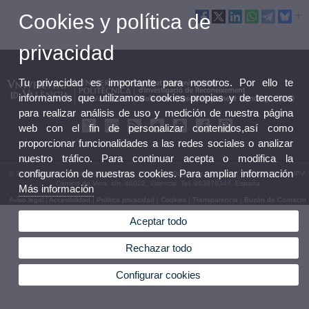
Cookies y política de
privacidad
Tu privacidad es importante para nosotros. Por ello te
informamos que utilizamos cookies propias y de terceros
para realizar análisis de uso y medición de nuestra página
web con el fin de personalizar contenidos,así como
proporcionar funcionalidades a las redes sociales o analizar
nuestro tráfico. Para continuar acepta o modifica la
configuración de nuestras cookies. Para ampliar información
© 2026 UV. - Av. Vicent Andrés Estellés, 19, 46100 Burjassot (Valencia). Tel.963544410 UPV-
Camino de Vera, s/n. 46022. Valencia. Tel. 963879347. España
Más información
Aviso legal
|
Accesibilidad
|
Política privacidad
|
Cookies
|
Transparencia
|
Buzón de Contacto
Aceptar todo
Rechazar todo
Configurar cookies