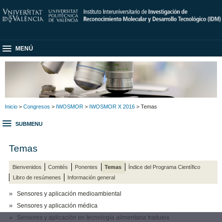
MENÚ
Inicio
>
Congresos
>
IWOSMOR
>
IWOSMOR X 2016
> Temas
SUBMENU
Temas
Bienvenidos
Comités
Ponentes
Temas
Índice del Programa Científico
Libro de resúmenes
Información general
Sensores y aplicación medioambiental
Sensores y aplicación médica
Sensores y aplicación en tecnología alimentaria tradueix