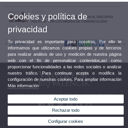
11/03/13
Cookies y política de
Seminario “MUJERES E IGUALDAD: EN EL DISCURSO
POLÍTICO Y EN LOS MEDIOS DE COMUNICACIÓN"
privacidad
Programa
Tu privacidad es importante para nosotros. Por ello te
Siguientes
Anterior
informamos que utilizamos cookies propias y de terceros
para realizar análisis de uso y medición de nuestra página
web con el fin de personalizar contenidos,así como
proporcionar funcionalidades a las redes sociales o analizar
nuestro tráfico. Para continuar acepta o modifica la
configuración de nuestras cookies. Para ampliar información
Más información
Instituto Universitario de Estudios de las Mujeres
Aceptar todo
Rechazar todo
Configurar cookies
© 2026 UV. - C/ Serpis, 29 46022 Valencia. Tel.: 96 3983795