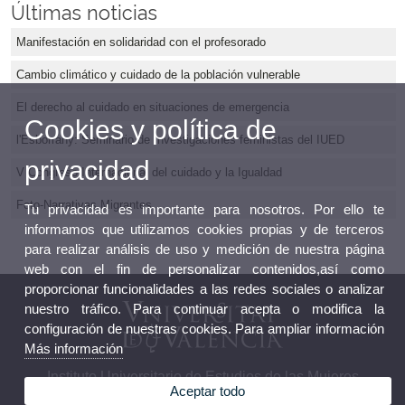
Últimas noticias
Manifestación en solidaridad con el profesorado
Cambio climático y cuidado de la población vulnerable
El derecho al cuidado en situaciones de emergencia
Cookies y política de
l'Esborrany: Seminario de Investigaciones feministas del IUED
privacidad
V Congreso Internacional del cuidado y la Igualdad
Foto-Narrativas Migrantes
Tu privacidad es importante para nosotros. Por ello te
informamos que utilizamos cookies propias y de terceros
para realizar análisis de uso y medición de nuestra página
web con el fin de personalizar contenidos,así como
proporcionar funcionalidades a las redes sociales o analizar
nuestro tráfico. Para continuar acepta o modifica la
configuración de nuestras cookies. Para ampliar información
Más información
Instituto Universitario de Estudios de las Mujeres
Aceptar todo