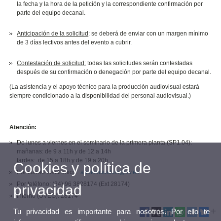
la fecha y la hora de la petición y la correspondiente confirmación por
parte del equipo decanal.
Anticipación de la solicitud
: se deberá de enviar con un margen mínimo
de 3 días lectivos antes del evento a cubrir.
Contestación de solicitud:
todas las solicitudes serán contestadas
después de su confirmación o denegación por parte del equipo decanal.
(La asistencia y el apoyo técnico para la producción audiovisual estará
siempre condicionado a la disponibilidad del personal audiovisual.)
Atención:
De lunes a viernes en el seminario de la primera planta (SP1.04):
mañanas: de 9 a 11h y de 12 a 14h
tardes: de 15 a 18h y de 19 a 20h
Cookies y política de
Por correo electrónico:
audiovisualsm@uv.es
Por teléfono: (34) 96 3828174 (Ext 28174)
privacidad
Interno (UVEG): 28174
Tu privacidad es importante para nosotros. Por ello te