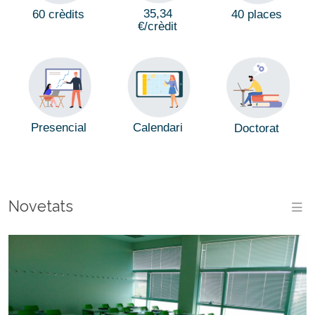
35,34
60 crèdits
40 places
€/crèdit
Calendari
Presencial
Doctorat
Novetats
M