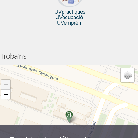
UVpràctiques
UVocupació
UVemprén
Troba'ns
+
−