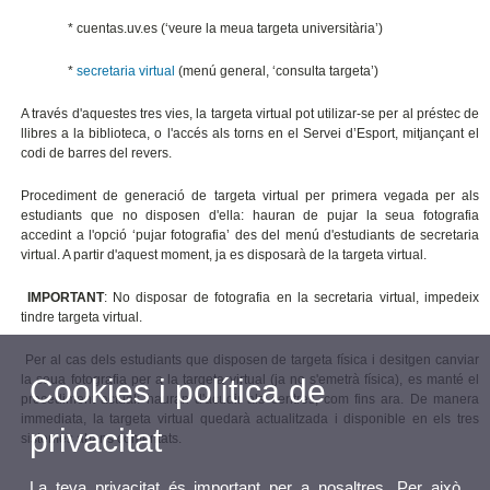
* cuentas.uv.es (‘veure la meua targeta universitària’)
*
secretaria virtual
(menú general, ‘consulta targeta’)
A través d'aquestes tres vies, la targeta virtual pot utilizar-se per al préstec de
llibres a la biblioteca, o l'accés als torns en el Servei d’Esport, mitjançant el
codi de barres del revers.
Procediment de generació de targeta virtual per primera vegada per als
estudiants que no disposen d'ella: hauran de pujar la seua fotografia
accedint a l'opció ‘pujar fotografia’ des del menú d'estudiants de secretaria
virtual. A partir d'aquest moment, ja es disposarà de la targeta virtual.
IMPORTANT
: No disposar de fotografia en la secretaria virtual, impedeix
tindre targeta virtual.
Per al cas dels estudiants que disposen de targeta física i desitgen canviar
la seua fotografia per a la targeta virtual (ja no s'emetrà física), es manté el
Cookies i política de
procediment actual: hauran d'acudir als centres, com fins ara. De manera
immediata, la targeta virtual quedarà actualitzada i disponible en els tres
privacitat
sistemes abans comentats.
La teva privacitat és important per a nosaltres. Per això,