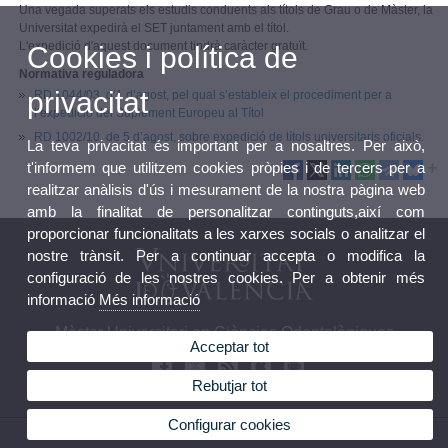
Una vegada superats els estudis conduents als títols de Grau o de Màster, la
Universitat expedirà el SET juntament amb el títol.
L'expedició d'aquest document tindrà caràcter gratuït.
Cookies i política de
Normativa reguladora
privacitat
RD 1044/03, d’1 d’agost, pel qual s’estableix el procediment per a
l’expedició del Suplement Europeu al Títol
RD 1002/10, de 5 d’agost, sobre expedició de títols universitaris oficials.
La teva privacitat és important per a nosaltres. Per això,
t'informem que utilitzem cookies pròpies i de tercers per a
realitzar anàlisis d'ús i mesurament de la nostra pàgina web
amb la finalitat de personalitzar continguts,així com
proporcionar funcionalitats a les xarxes socials o analitzar el
nostre trànsit. Per a continuar accepta o modifica la
configuració de les nostres cookies. Per a obtenir més
informació
Més informació
Màster Universitari en Ciències Odontològiques
Acceptar tot
Rebutjar tot
Configurar cookies
© 2026 UV. - Av. Blasco Ibañez, 15. 46010 València. Espanya. Tel. 96 386 41 00