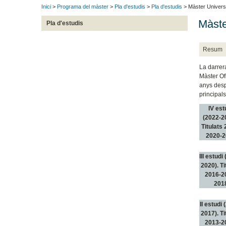
Inici
>
Programa del màster
>
Pla d'estudis
>
Pla d'estudis
> Màster Universi
Màste
Pla d'estudis
Resum
La darrera
Màster Ofi
anys despr
principals
IV est
(2022-2
Titulats
2020-2
III estudi
2020). Ti
2016-2
201
II estudi
2017). Ti
2013-2