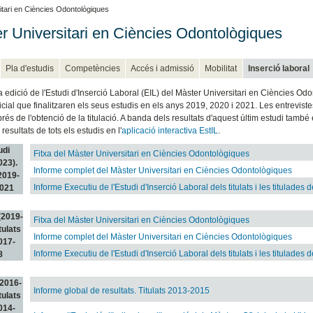
tari en Ciències Odontològiques
r Universitari en Ciències Odontològiques
Pla d'estudis
Competències
Accés i admissió
Mobilitat
Inserció laboral
 edició de l'Estudi d'Inserció Laboral (EIL) del Màster Universitari en Ciències Odonto
cial que finalitzaren els seus estudis en els anys 2019, 2020 i 2021. Les entreviste
és de l'obtenció de la titulació. A banda dels resultats d'aquest últim estudi també 
 resultats de tots els estudis en l'
aplicació interactiva EstIL
.
udi
Fitxa del Màster Universitari en Ciències Odontològiques
023).
Informe complet del Màster Universitari en Ciències Odontològiques
 2019-
Informe Executiu de l'Estudi d'Inserció Laboral dels titulats i les titulades 
021
 (2019-
Fitxa del Màster Universitari en Ciències Odontològiques
tulats
Informe complet del Màster Universitari en Ciències Odontològiques
017-
Informe Executiu de l'Estudi d'Inserció Laboral dels titulats i les titulades 
8
 (2016-
Informe global de resultats. Titulats 2013-2015
tulats
014-