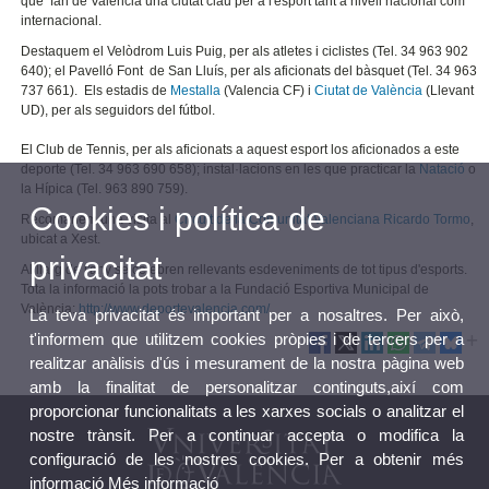
que fan de València una ciutat clau per a l'esport tant a nivell nacional com
internacional.
Destaquem el
Velòdrom Luis Puig
, per als atletes i ciclistes (Tel. 34 963 902
640); el
Pavelló Font de San Lluís
, per als aficionats del bàsquet (Tel. 34 963
737 661). Els
estadis
de
Mestalla
(Valencia CF) i
Ciutat de València
(Llevant
UD), per als seguidors del fútbol.
El
Club de Tennis
, per als aficionats a aquest esport los aficionados a este
deporte (Tel. 34 963 690 658); instal·lacions en les que practicar la
Natació
o
la
Hípica
(Tel. 963 890 759).
Cookies i política de
Recomanem una visita al
Circuit de la Comunitat Valenciana Ricardo Tormo
,
ubicat a Xest.
privacitat
Al llarg de l'any se celebren rellevants esdeveniments de tot tipus d'esports.
Tota la informació la pots trobar a la Fundació Esportiva Municipal de
València:
http://www.deportevalencia.com/
La teva privacitat és important per a nosaltres. Per això,
t'informem que utilitzem cookies pròpies i de tercers per a
realitzar anàlisis d'ús i mesurament de la nostra pàgina web
amb la finalitat de personalitzar continguts,així com
proporcionar funcionalitats a les xarxes socials o analitzar el
nostre trànsit. Per a continuar accepta o modifica la
configuració de les nostres cookies. Per a obtenir més
informació
Més informació