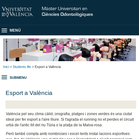
MENÚ
Inici
>
Students life
> Esport a València
SUBMENU
Esport a València
València pel seu clima càlid, orografia, platges i zones verdes és una ciutat
ideal per fer esport a l'aire lliure. Si t'agrada el running no et perdes el circuit
urbà de l'antic llit del riu Túria o la platja de la Malva-rosa.
Però també compta amb nombroses i excel·lents instal·lacions esportives