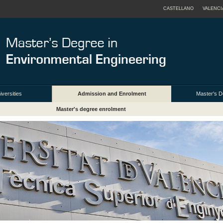
CASTELLANO
VALENCI
iversities
Admission and Enrolment
Master's 
Master's degree enrolment