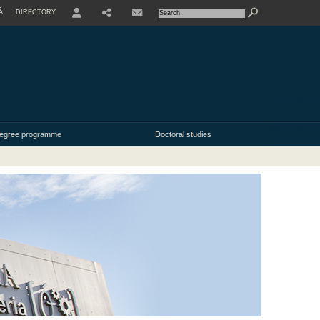
À
DIRECTORY
USER
Degree programme
Doctoral studies