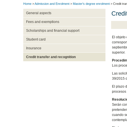
Home
>
Admission and Enrolment
>
Master's degree enrolment
> Credit tra
Credi
General aspects
Fees and exemptions
Scholarships and financial support
El objeto
Student card
correspon
septiembr
Insurance
superior.
Credit transfer and recognition
Procedim
Los proce
Las solic
39/2015 d
El plazo d
procesos
Resoluci
Serán com
pretenden
cuando se
contempla